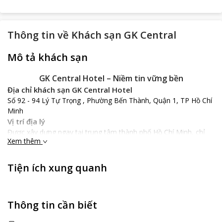
Thông tin về
Khách sạn GK Central
Mô tả khách sạn
GK Central Hotel – Niềm tin vững bền
Địa chỉ khách sạn GK Central Hotel
Số 92 - 94 Lý Tự Trọng , Phường Bến Thành, Quận 1, TP Hồ Chí
Minh
Vị trí địa lý
Được xây dựng ngay tại trung tâm thành phố Hồ Chí Minh, chỉ
Xem thêm
cách chợ Bến Thành khoảng 3 phút đi bộ, khá thuận tiện cho du
khách di chuyển đến các điểm du lịch nổi tiếng tại thành phố Hồ
Chí Minh để giao lưu, vui chơi, giải trí hay mua sắm.
Tiện ích xung quanh
GK Central Hotel
cách sân bay Quốc tế Tân Sơn Nhất khoảng 7
km, khoảng cách vừa đủ để du khách di chuyển về đến khách
sạn.
Thông tin cần biết
Đặc điểm khách sạn
GK Central Hotel
cung cấp một không gian nghỉ ngơi thoải mái