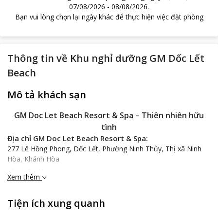
07/08/2026
-
08/08/2026
.
Bạn vui lòng chọn lại ngày khác để thực hiện việc đặt phòng
Thông tin về
Khu nghỉ dưỡng GM Dốc Lết
Beach
Mô tả khách sạn
GM Doc Let Beach Resort & Spa
– Thiên nhiên hữu
tình
Địa chỉ GM Doc Let Beach Resort & Spa:
277 Lê Hồng Phong, Dốc Lết, Phường Ninh Thủy, Thị xã Ninh
Hòa, Khánh Hòa
Vị trí địa lý:
Xem thêm
Nằm tại phía nam của vịnh Vân Phong,
GM Doc Let Beach
Resort & Spa
trở thành điểm đến cho những khách du lịch yêu
Tiện ích xung quanh
thích khám phá thiên nhiên kì vĩ, phong cảnh hữu tình tuyệt vời
của Nha Trang. Tuy cách sân bay Cam Ranh khá xa với 70km,