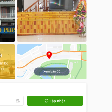
àn bộ
ình
Xem bản đồ
Cập nhật