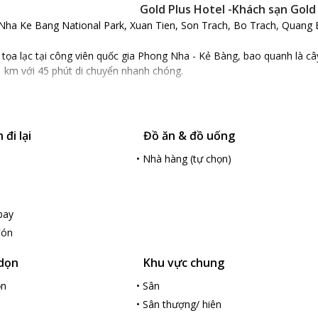
Gold Plus Hotel -Khách sạn Gold
 Nha Ke Bang National Park, Xuan Tien, Son Trach, Bo Trach, Quang 
 tọa lạc tại công viên quốc gia Phong Nha - Kẻ Bàng, bao quanh là câ
1 km với 45 phút di chuyển nhanh chóng.
 mang phong cách Á Đông với thiết kế đơn giản mang màu trắng tinh k
n. Nội thất gỗ được bài trí trang nhã cùng trang thiết bị hiện đại, tiệ
đi lại
Đồ ăn & đồ uống
l có nhà hàng sang trọng, ấm cúng với nhiều món ăn hấp dẫn, chỗ đậu
ùng mà không tính thêm phí, khách sạn cũng có ngoài hoạt động bổ í
•
Nhà hàng (tự chọn)
òng hỗ trợ du khách.
bay
đón
 dọn
Khu vực chung
ọn
•
Sân
•
Sân thượng/ hiên