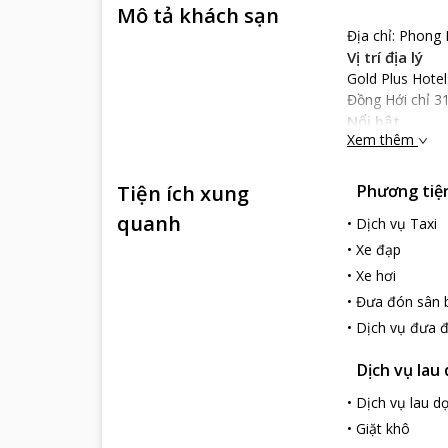
Mô tả khách sạn
Địa chỉ: Phong
Vị trí địa lý
Gold Plus Hotel
Đồng Hới chỉ 3
Nổi bật
Xem thêm
Gold Plus Hotel
mát cho khách sạ
Tiện ích xung
Phương tiện 
Gold Plus Hote
thú cưng đến c
quanh
•
Dịch vụ Taxi
nghiệp và hết l
•
Xe đạp
•
Xe hơi
•
Đưa đón sân 
•
Dịch vụ đưa 
Dịch vụ lau
•
Dịch vụ lau d
•
Giặt khô