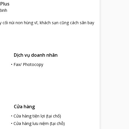
 Plus
Binh
y cối núi non hùng vĩ, khách sạn cũng cách sân bay
hiết, tạo không gian sạch sẽ, rộng rãi, thoáng
n nghi.
Dịch vụ doanh nhân
 xe miễn phí thuận tiện và du khách có thể mang
ch khác. Nhân viên khách sạn phục vụ chuyên
•
Fax/ Photocopy
Cửa hàng
•
Cửa hàng tiện lợi (tại chổ)
•
Cửa hàng lưu niệm (tại chỗ)