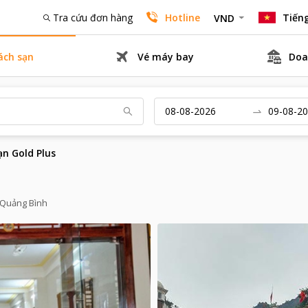
Tra cứu đơn hàng
Hotline
Tiếng
VND
ách sạn
Vé máy bay
Doa
ạn Gold Plus
, Quảng Bình