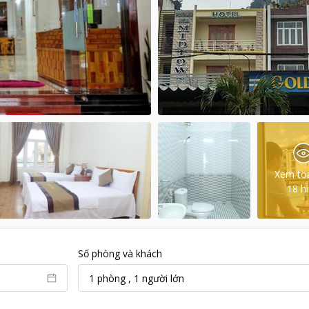
Xem to
18
h
Số phòng và khách
1
phòng
,
1
người lớn