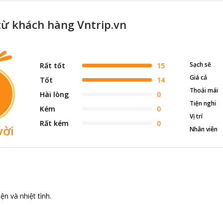
từ khách hàng Vntrip.vn
Sạch sẽ
Rất tốt
15
Giá cả
Tốt
14
Thoải mái
Hài lòng
0
Tiện nghi
Kém
0
Vị trí
Rất kém
0
vời
Nhân viên
ện và nhiệt tình.