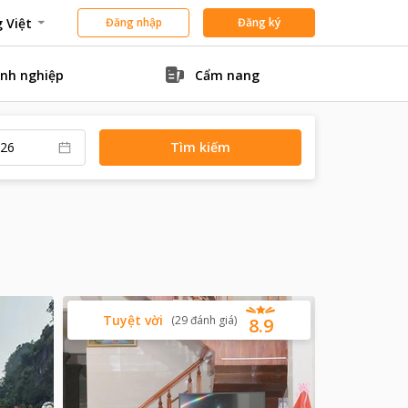
 Việt
Đăng nhập
Đăng ký
nh nghiệp
Cẩm nang
Tìm kiếm
Tuyệt vời
(
29
đánh giá
)
8.9