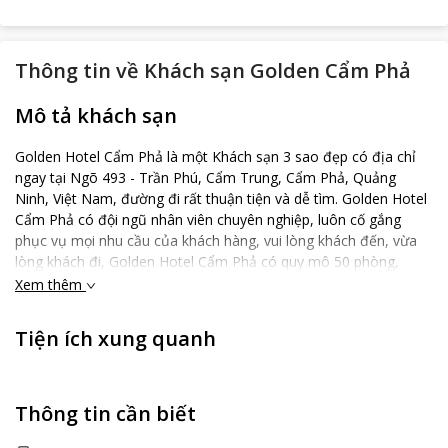
Thông tin về
Khách sạn Golden Cẩm Phả
Mô tả khách sạn
Golden Hotel Cẩm Phả là một Khách sạn 3 sao đẹp có địa chỉ
ngay tại Ngõ 493 - Trần Phú, Cẩm Trung, Cẩm Phả, Quảng
Ninh, Việt Nam, đường đi rất thuận tiện và dễ tìm. Golden Hotel
Cẩm Phả có đội ngũ nhân viên chuyên nghiệp, luôn cố gắng
phục vụ mọi nhu cầu của khách hàng, vui lòng khách đến, vừa
lòng khách đi, Golden Hotel Cẩm Phả có quy mô 50 phòng,
phòng ốc của Golden Hotel Cẩm Phả sạch đẹp, đầy đủ tiện ích
Xem thêm
trong phòng, có đầy đủ nóng lạnh, internet. Các cặp đôi đặc
biệt thích địa điểm Golden Hotel Cẩm Phả và họ đã cho 1 điểm
Tiện ích xung quanh
sau khi nghỉ tại đây. Chỗ nghỉ này cũng được đánh giá là đáng
giá tiền nhất ở quanh khu vực, bạn sẽ tiết kiệm được nhiều hơn
so với các chỗ nghỉ khác.
Thông tin cần biết