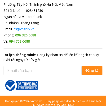
Phường Tây Hồ, Thành phố Hà Nội, Việt Nam
Số tài khoản
:
1023431230
Ngân hàng
:
Vietcombank
Chi nhánh
:
Thăng Long
Email:
cs@vntrip.vn
Phòng:
096 326 6688
Vé:
094 752 6688
Du lịch thông minh
!
Đăng ký nhận tin để lên kế hoạch cho kỳ
nghỉ tới ngay từ bây giờ
:
Đăng ký
Bản quyền
©
2026
Vntrip.vn
|
Giấy phép kinh doanh dịch vụ lữ hành Nội
địa: 01-0213/2022/SDL-GP LHNĐ