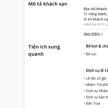
Mô tả khách sạn
Địa chỉ khách
31 Hàng Mành,
Vị trí khách s
Nằm tại số 31 
Nội Bài 40 phút
Xem thêm
Vị thế thuận lợ
Đặc điểm khá
Tiện ích xung
Bể bơi & ch
Golden Land 
Golden Land 
quanh
•
Bể sục
hết các phòng 
Dịch vụ khách
Golden Land 
Dịch vụ lễ t
mát, rộng rãi v
•
Lễ tân 24 giờ
tivi màn hình p
•
Nhận/ Trả phò
Đặc biệt ở mỗi 
ngay tại Golde
•
Dịch vụ Nhận
Khách sạn có n
•
Dịch vụ báo t
Dịch vụ cung c
•
Bàn Tour
khách từ sân ba