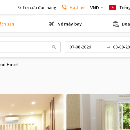
Tra cứu đơn hàng
Hotline
Tiếng
VND
ách sạn
Vé máy bay
Doa
and Hotel