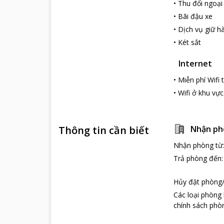
•
Thu đổi ngoại
Những điểm du
•
Bãi đậu xe
Golden Land 
•
Dịch vụ giữ hà
đó chỉ 5 phút 
•
Két sắt
của thành phố.
Nhà hát Múa rối
Internet
các khu lịch sử
•
Miễn phí Wifi
•
Wifi ở khu vự
Thông tin cần biết
Nhận ph
Nhận phòng từ
Trả phòng đến
Hủy đặt phòng/
Các loại phòng
chính sách phòn