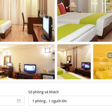
Xem to
32
h
Số phòng và khách
1
phòng
,
1
người lớn