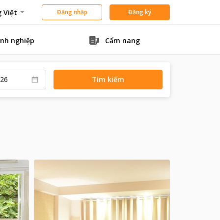
 Việt
Đăng nhập
Đăng ký
nh nghiệp
Cẩm nang
Tìm kiếm