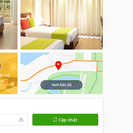
àn bộ
ình
Xem bản đồ
Cập nhật