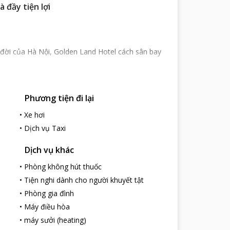
 đầy tiện lợi
đời của Hà Nội, Golden Land Hotel cách sân bay
 đầu cho hành trình khám phá nét đẹp của Hà Nội.
Phương tiện đi lại
à Nội. Là khách sạn 3 sao tiêu chuẩn quốc tế,
 gũi cho du khách khi đặt chân vào khách sạn. Hầu
•
Xe hơi
 nổi tiếng ở Hà thành.
•
Dịch vụ Taxi
ìn ra đường phố. Các phòng nghỉ khách sạn thoáng
Dịch vụ khác
iên nhiên. Những trang thiết bị trong phòng gồm:
•
Phòng không hút thuốc
i và các vật dụng vệ sinh cá nhân đầy đủ.
•
Tiện nghi dành cho người khuyết tật
 khách sẽ được dùng bữa điểm tâm sáng miễn phí
•
Phòng gia đình
ng của địa phương và các món Âu phổ biến.
•
Máy điều hòa
 tình, chu đáo. Ngoài ra còn các dịch vụ đưa đón
•
máy sưởi (heating)
t kỳ nghỉ trọn vẹn