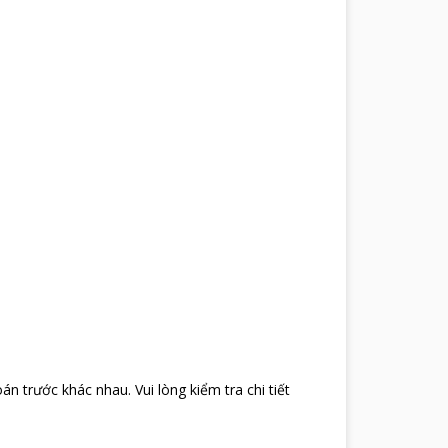
bắt đầu bằng cuộc đi bộ dạo quanh hồ Gươm cách
 Xuân để mua sắm và thấy được sức sống nhộn nhịp
hã thời xa xưa. Đừng quên dành thời gian để đến tham
nh, Chùa Một Cột, Lăng Chủ Tịch,…
oán trước khác nhau
.
Vui lòng kiểm tra chi tiết