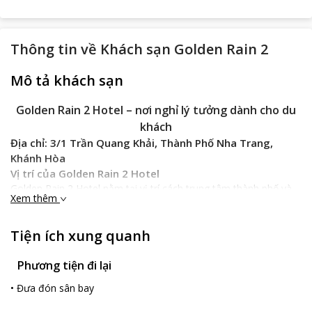
Thông tin về
Khách sạn Golden Rain 2
Mô tả khách sạn
Golden Rain 2 Hotel – nơi nghỉ lý tưởng dành cho du
khách
Địa chỉ: 3/1 Trần Quang Khải, Thành Phố Nha Trang,
Khánh Hòa
Vị trí của Golden Rain 2 Hotel
Golden Rain 2 Hotel nằm tại vị trí cách trung tâm thành phố và
Xem thêm
cách bãi biển Nha Trang xinh đẹp 500m. Đến nghỉ tại khách sạn
du khách sẽ được tận hưởng không gian nghỉ dưỡng tuyệt vời,
yên bình, không khí trong lành. Bên cạnh đó, khách vẫn tiếp tục
Tiện ích xung quanh
có nhiều hoạt động giải trí, tham quan các địa điểm du lịch nổi
tiếng.
Phương tiện đi lại
Điểm đặc trưng của Golden Rain 2 Hotel
•
Đưa đón sân bay
Với kiến trúc hiện đại
Golden Rain 2 Hotel
là khách sạn 3.5 sao,
có tất cả 49 phòng nghỉ, sang trọng, hiện đại. Du khách nghỉ