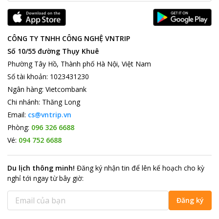
CÔNG TY TNHH CÔNG NGHỆ VNTRIP
Số 10/55 đường Thụy Khuê
Phường Tây Hồ, Thành phố Hà Nội, Việt Nam
Số tài khoản
:
1023431230
Ngân hàng
:
Vietcombank
Chi nhánh
:
Thăng Long
Email:
cs@vntrip.vn
Phòng:
096 326 6688
Vé:
094 752 6688
Du lịch thông minh
!
Đăng ký nhận tin để lên kế hoạch cho kỳ
nghỉ tới ngay từ bây giờ
:
Đăng ký