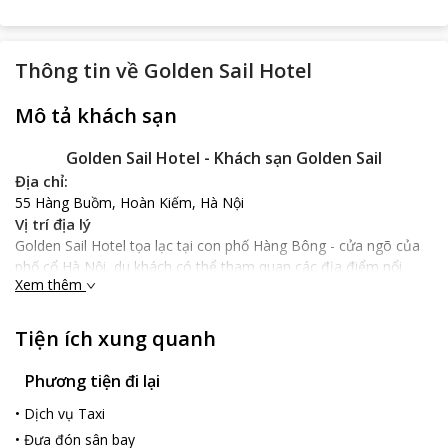
Thông tin về
Golden Sail Hotel
Mô tả khách sạn
Golden Sail Hotel - Khách sạn Golden Sail
Địa chỉ:
55 Hàng Buồm, Hoàn Kiếm, Hà Nội
Vị trí địa lý
Golden Sail Hotel tọa lạc tại con phố Hàng Bông - cửa ngõ của
phố cổ Hà Nội, du khách có thể tham quan các địa điểm nổi
Xem thêm
tiếng như cách Hoàng Thành Thăng Long chỉ 200 m, cách chợ
Đồng Xuân 300 m, cách hồ Hoàn Kiếm 800. Từ khách sạn đến
sân bay Nội bài chỉ 20 km chỉ với 35 phút di chuyển nhanh
Tiện ích xung quanh
chóng.
Nổi bật
Phương tiện đi lại
Golden Sail Hotel mang phong cách châu Âu tân cổ điển khi kết
•
Dịch vụ Taxi
hợp với đá hoa cương sang trọng cùng với các đường phào chỉ
làm đậm nét cổ điển của Pháp và đèn cách điệu. Các phòng
•
Đưa đón sân bay