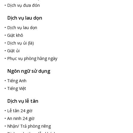
nghỉ rộng rãi với gỗ làm chủ đạo, nội thất cao cấp được kết hài
•
Dịch vụ đưa đón
hòa và trang thiết bị đầy đủ tiện nghi và hiện đại.
Golden Sail Hotel có tổ chức các hoạt động tham quan phố cổ
Dịch vụ lau dọn
hay các lớp dạy nấu ăn thú vị. Bên cạnh đó, khách sạn có
•
Dịch vụ lau dọn
internet tốc độ cao giúp du khách lướt mạng thả ga và chỗ đậu
•
Giặt khô
xe riêng miễn phí. Nhân viên khách sạn vô cùng hiếu khách và
phục vụ du khách tận tình.
•
Dịch vụ ủi (là)
•
Giặt ủi
•
Phục vụ phòng hằng ngày
Ngôn ngữ sử dụng
•
Tiếng Anh
•
Tiếng Việt
Dịch vụ lễ tân
•
Lễ tân 24 giờ
•
An ninh 24 giờ
•
Nhận/ Trả phòng riêng