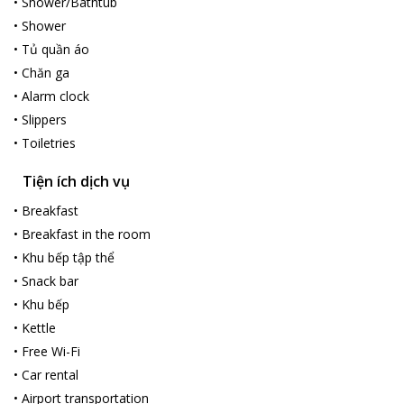
•
Shower/Bathtub
•
Shower
•
Tủ quần áo
•
Chăn ga
•
Alarm clock
•
Slippers
•
Toiletries
Tiện ích dịch vụ
•
Breakfast
•
Breakfast in the room
•
Khu bếp tập thể
•
Snack bar
•
Khu bếp
•
Kettle
•
Free Wi-Fi
•
Car rental
•
Airport transportation