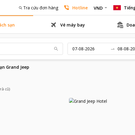
Tra cứu đơn hàng
Hotline
Tiếng
VND
ách sạn
Vé máy bay
Doa
ạn Grand Jeep
rà cũ)