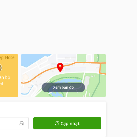
àn bộ
ình
Xem bản đồ
Cập nhật