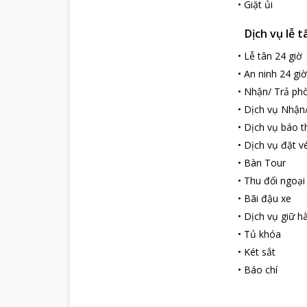
•
Giặt ủi
Dịch vụ lễ t
•
Lễ tân 24 giờ
•
An ninh 24 giờ
•
Nhận/ Trả phò
•
Dịch vụ Nhận
•
Dịch vụ báo t
•
Dịch vụ đặt v
•
Bàn Tour
•
Thu đổi ngoại
•
Bãi đậu xe
•
Dịch vụ giữ hà
•
Tủ khóa
•
Két sắt
•
Báo chí