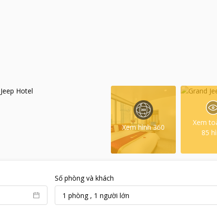
Xem to
Xem hình 360
85
h
Số phòng và khách
1
phòng
,
1
người lớn