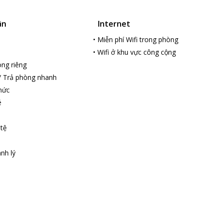
ân
Internet
•
Miễn phí Wifi trong phòng
•
Wifi ở khu vực công cộng
ng riêng
/ Trả phòng nhanh
hức
é
 tệ
nh lý
loading...