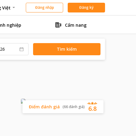
 Việt
Đăng nhập
Đăng ký
nh nghiệp
Cẩm nang
Tìm kiếm
Điểm đánh giá
(
66
đánh giá
)
6.8