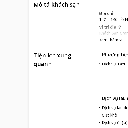
Mô tả khách sạn
Địa chỉ
142 – 146 Hồ N
Vị trí địa lý
Khách Sạn Gran
Quốc tế Đà Nẵn
Xem thêm
Đà Nẵng nằm tr
Hàn 2.02km.
Tiện ích xung
Phương tiện 
Nổi bật
quanh
•
Dịch vụ Taxi
Khách Sạn Grand
chiêm ngưỡng cả
đơn, phòng đôi,
Với những dịch
hảo cho chuyến 
cafe, hoa quả, 
Dịch vụ lau
Ngoài ra khách 
•
Dịch vụ lau d
tiệc (phụ phí) 
Tất cả làm nên
•
Giặt khô
•
Dịch vụ ủi (là)