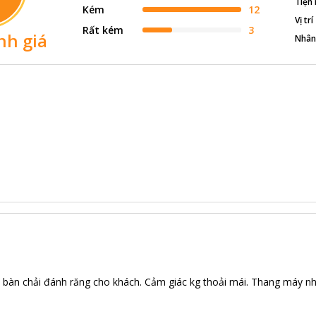
Tiện 
Kém
12
Vị trí
Rất kém
3
nh giá
Nhân
à bàn chải đánh răng cho khách. Cảm giác kg thoải mái. Thang máy nhỏ