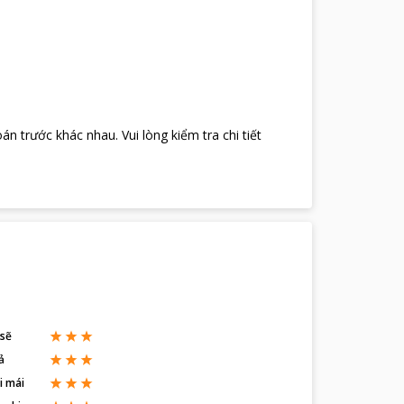
oán trước khác nhau
.
Vui lòng kiểm tra chi tiết
 sẽ
ả
i mái