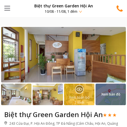
Biệt thự Green Garden Hội An
10/08 - 11/08, 1 đêm
Xem bản đồ
Xem toàn bộ
7
hình
Biệt thự Green Garden Hội An
243 Cửa Đại, P. Hội An Đông, TP Đà Nẵng (Cẩm Châu, Hội An, Quảng