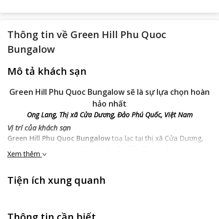
Thông tin về
Green Hill Phu Quoc
Bungalow
Mô tả khách sạn
Green Hill Phu Quoc Bungalow sẽ là sự lựa chọn hoàn
hảo nhất
Ong Lang, Thị xã Cửa Dương, Đảo Phú Quốc, Việt Nam
Vị trí của khách sạn
Green Hill Phu Quoc Bungalow
toạ lạc tại thị xã Cửa Dương,
nằm rất gần với trung tâm của huyện đảo Phú Quốc, cách trung
Xem thêm
tâm huyện đảo khoảng 5.4 km, không quá xa những nhộn nhịp,
tấp nập và những hoạt động thú vị của nơi này. Từ khách sạn
Tiện ích xung quanh
bạn có thể nhanh chóng tiếp cận với nhiều điểm đến nổi tiếng
của khu vực như Thủ công mỹ nghệ Phú Quốc, Nhà máy nước
mắm Phú Quốc, Dinh Cậu, Quán kem Buddy Ice Cream,… sẽ
cho bạn những giờ phút tham quan, vui chơi tuyệt vời nhất khi
Thông tin cần biết