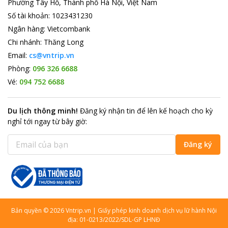
Phường Tây Hồ, Thành phố Hà Nội, Việt Nam
Số tài khoản
:
1023431230
Ngân hàng
:
Vietcombank
Chi nhánh
:
Thăng Long
Email:
cs@vntrip.vn
Phòng:
096 326 6688
Vé:
094 752 6688
Du lịch thông minh
!
Đăng ký nhận tin để lên kế hoạch cho kỳ
nghỉ tới ngay từ bây giờ
:
Đăng ký
Bản quyền
©
2026
Vntrip.vn
|
Giấy phép kinh doanh dịch vụ lữ hành Nội
địa: 01-0213/2022/SDL-GP LHNĐ