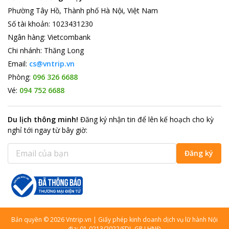
Phường Tây Hồ, Thành phố Hà Nội, Việt Nam
Số tài khoản
:
1023431230
Ngân hàng
:
Vietcombank
Chi nhánh
:
Thăng Long
Email:
cs@vntrip.vn
Phòng:
096 326 6688
Vé:
094 752 6688
Du lịch thông minh
!
Đăng ký nhận tin để lên kế hoạch cho kỳ
nghỉ tới ngay từ bây giờ
:
Đăng ký
Bản quyền
©
2026
Vntrip.vn
|
Giấy phép kinh doanh dịch vụ lữ hành Nội
địa: 01-0213/2022/SDL-GP LHNĐ