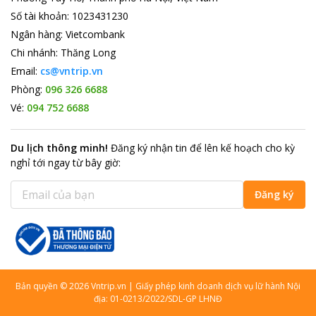
Số tài khoản
:
1023431230
Ngân hàng
:
Vietcombank
Chi nhánh
:
Thăng Long
Email:
cs@vntrip.vn
Phòng:
096 326 6688
Vé:
094 752 6688
Du lịch thông minh
!
Đăng ký nhận tin để lên kế hoạch cho kỳ
nghỉ tới ngay từ bây giờ
:
Đăng ký
Bản quyền
©
2026
Vntrip.vn
|
Giấy phép kinh doanh dịch vụ lữ hành Nội
địa: 01-0213/2022/SDL-GP LHNĐ