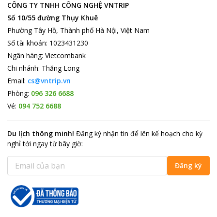
CÔNG TY TNHH CÔNG NGHỆ VNTRIP
Số 10/55 đường Thụy Khuê
Phường Tây Hồ, Thành phố Hà Nội, Việt Nam
Số tài khoản
:
1023431230
Ngân hàng
:
Vietcombank
Chi nhánh
:
Thăng Long
Email:
cs@vntrip.vn
Phòng:
096 326 6688
Vé:
094 752 6688
Du lịch thông minh
!
Đăng ký nhận tin để lên kế hoạch cho kỳ
nghỉ tới ngay từ bây giờ
:
Đăng ký