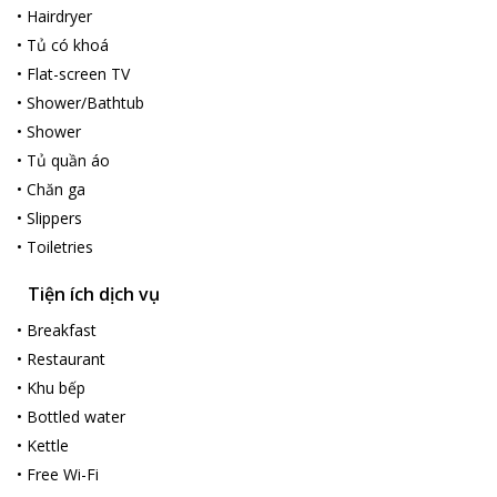
•
Hairdryer
•
Tủ có khoá
•
Flat-screen TV
•
Shower/Bathtub
•
Shower
•
Tủ quần áo
•
Chăn ga
•
Slippers
•
Toiletries
Tiện ích dịch vụ
•
Breakfast
•
Restaurant
•
Khu bếp
•
Bottled water
•
Kettle
•
Free Wi-Fi