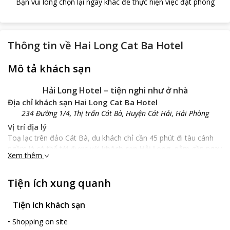
Bạn vui lòng chọn lại ngày khác để thực hiện việc đặt phòng
Thông tin về
Hai Long Cat Ba Hotel
Mô tả khách sạn
Hải Long Hotel – tiện nghi như ở nhà
Địa chỉ khách sạn Hai Long Cat Ba Hotel
234 Đường 1/4, Thị trấn Cát Bà, Huyện Cát Hải, Hải Phòng
Vị trí địa lý
Toạ lạc trên đảo Cát Bà, du khách chỉ cần 45 phút đi tàu cánh
ngầm là có thể tới được với
khách sạn Hải Long
, nằm gần ngay
Xem thêm
bến tàu Cát Bà khoảng 50m. Tại khách sạn, bạn có thể tiếp cận
nhiều điểm tham quan nổi tiếng trên đảo như bãi tắm Cát Cò I,
Tiện ích xung quanh
II cách 400m, chợ Cát Bà cách 500m, quảng trường cách đó
100m. Du khách lưu trú tại
khách sạn Hải Long
cũng sẽ chỉ mất
20 phút để đến vườn quốc gia Cát Bà, tham quan khu dự trữ
Tiện ích khách sạn
sinh quyển lớn tại đảo này.
•
Shopping on site
Đặc điểm khách sạn