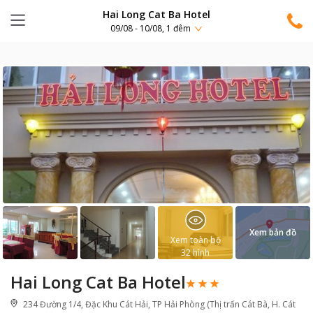
Hai Long Cat Ba Hotel
09/08 - 10/08, 1 đêm
Xem bản đồ
Xem toàn bộ
32
hình
Hai Long Cat Ba Hotel
234 Đường 1/4, Đặc Khu Cát Hải, TP Hải Phòng (Thị trấn Cát Bà, H. Cát