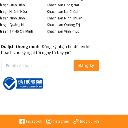
h sạn
Điện Biên
Khách sạn
Đồng Nai
h sạn
Khánh Hòa
Khách sạn
Lai Châu
h sạn
Ninh Bình
Khách sạn
Ninh Thuận
h sạn
Quảng Ninh
Khách sạn
Quảng Trị
h sạn
TP Hồ Chí Minh
Khách sạn
Vĩnh Phúc
Du lịch thông minh
!
Đăng ký nhận tin để lên kế
hoạch cho kỳ nghỉ tới ngay từ bây giờ
:
Đăng ký
Facebook
Instagram
Blog du lịch