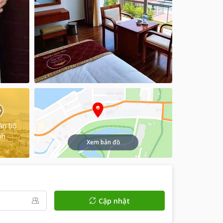
àn bộ
nh
Xem bản đồ
Cập nhật