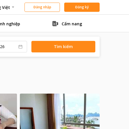
 Việt
Đăng nhập
Đăng ký
nh nghiệp
Cẩm nang
Tìm kiếm