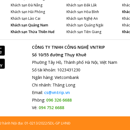
Khách sạn
Đà Nẵng
Khách sạn
Đắk Lắk
Khác
Khách sạn
Hải Phòng
Khách sạn
Hòa Bình
Khác
Khách sạn
Lào Cai
Khách sạn
Nghệ An
Khác
Khách sạn
Quảng Nam
Khách sạn
Quảng Ngãi
Khác
Khách sạn
Thừa Thiên Huế
Khách sạn
Tiền Giang
Khác
CÔNG TY TNHH CÔNG NGHỆ VNTRIP
Số 10/55 đường Thụy Khuê
Phường Tây Hồ, Thành phố Hà Nội, Việt Nam
Số tài khoản
:
1023431230
Ngân hàng
:
Vietcombank
Chi nhánh
:
Thăng Long
Email:
cs@vntrip.vn
Phòng:
096 326 6688
Vé:
094 752 6688
lữ hành Nội địa: 01-0213/2022/SDL-GP LHNĐ