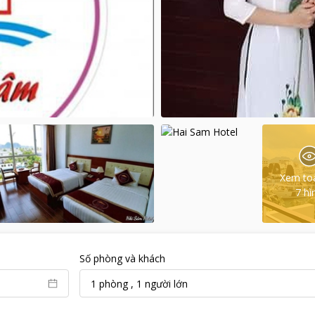
Xem to
7
hì
Số phòng và khách
1
phòng
,
1
người lớn