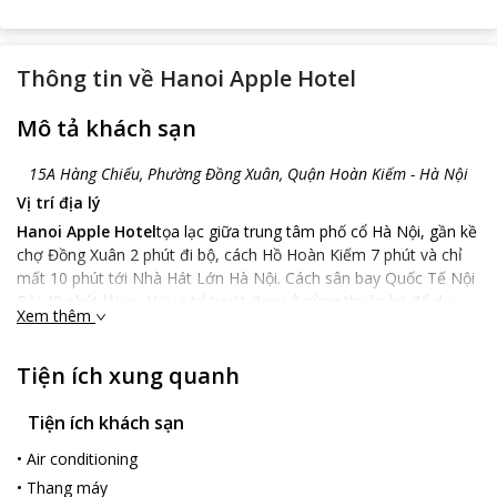
Thông tin về
Hanoi Apple Hotel
Mô tả khách sạn
15A Hàng Chiếu, Phường Đồng Xuân, Quận Hoàn Kiếm - Hà Nội
Vị trí địa lý
Hanoi Apple Hotel
tọa lạc giữa trung tâm phố cổ Hà Nội, gần kề
chợ Đồng Xuân 2 phút đi bộ, cách Hồ Hoàn Kiếm 7 phút và chỉ
mất 10 phút tới Nhà Hát Lớn Hà Nội. Cách sân bay Quốc Tế Nội
Bài 40 phút lái xe. Với vị trí tuyệt đẹp vô cùng thuận lợi để du
Xem thêm
khách nghỉ ngơi, mua sắm và thăm quan những điểm du lịch nổi
tiếng tại Hà Nội.
Tiện ích xung quanh
Đặc điểm khách sạn
Hanoi Apple Hotel
nổi bật giữa trung tâm Phố Cổ bởi thiết kế
Tiện ích khách sạn
hiện đại, sang trọng, bao gồm 6 tầng và 22 phòng sạch sẽ tiện
nghi có đầy đủ thiết bị đáp ứng mọi nhu cầu cho khách hàng,
•
Air conditioning
bên cạnh đó khách sạn còn được trang bị thang máy tự động
•
Thang máy