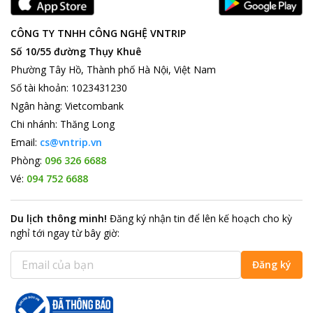
lành vào buổi sáng sớm, ngắm vẻ đẹp lung linh của phố xá khi
lên đèn còn có thể chiêm ngưỡng những công trình kiến trúc, di
CÔNG TY TNHH CÔNG NGHỆ VNTRIP
sản văn hóa đầy ấn tượng như: Tháp Bút, đài Nghiên, Cầu Thê
Húc, đền Ngọc Sơn….Chắc chắn trong chuyến thăm quan này sẽ
Số 10/55 đường Thụy Khuê
để lại những dấu ấn khó phai trong lòng mỗi người khi đến thăm
Phường Tây Hồ, Thành phố Hà Nội, Việt Nam
thủ đô Hà Nội.
Số tài khoản
:
1023431230
Hanoi Apple Hotel
chắc chắn sẽ là lựa chọn tốt nhất, mang đến
Ngân hàng
:
Vietcombank
cho bạn kỳ nghỉ dưỡng thoải mái, hoàn hảo nhất có thể trong
hành trình khám phá Hà Nội.
Chi nhánh
:
Thăng Long
Email:
cs@vntrip.vn
Phòng:
096 326 6688
Vé:
094 752 6688
Du lịch thông minh
!
Đăng ký nhận tin để lên kế hoạch cho kỳ
nghỉ tới ngay từ bây giờ
:
Đăng ký