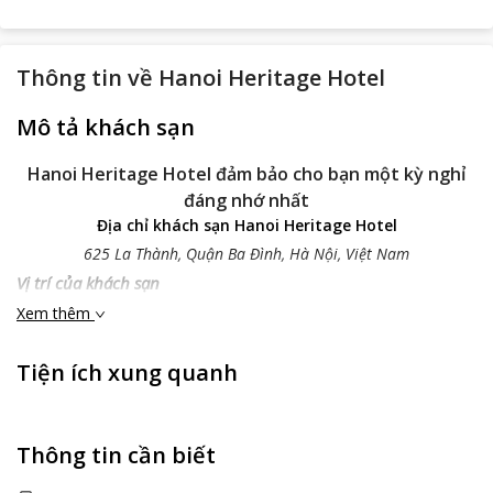
Thông tin về
Hanoi Heritage Hotel
Mô tả khách sạn
Hanoi Heritage Hotel đảm bảo cho bạn một kỳ nghỉ
đáng nhớ nhất
Địa chỉ khách sạn Hanoi Heritage Hotel
625 La Thành, Quận Ba Đình, Hà Nội, Việt Nam
Vị trí của khách sạn
Khách sạn
Hanoi Heritage Hotel
toạ lạc trên đường La Thành,
Xem thêm
thuộc Quận Ba Đình, rất gần với những điểm du lịch nổi tiếng,
những điểm tham qua thu hút khách du lịch trong thành phố
Tiện ích xung quanh
như cách Công viên Thủ Lệ 1.1 km, cách Vườn Bách Thảo Hà
Nội 1.2 km, cách Văn Miếu 2.2 km và cách Sân bay Quốc tế Nội
Bài 21.5 km tạo thuận lợi tối đa cho mọi du khách cho quá trình
tham quan, cảm nhận được vẻ đẹp về văn hoá, con người và
Thông tin cần biết
cảnh vật của Hà Nội ngàn năm văn hiến.