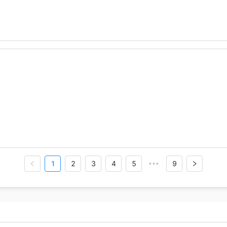
1
2
3
4
5
9
•••