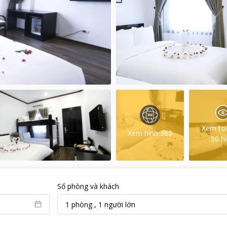
Xem to
Xem hình 360
50
h
Số phòng và khách
1
phòng
,
1
người lớn