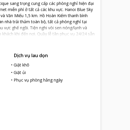
tique sang trọng cung cấp các phòng nghỉ hiện đại
et miễn phí ở tất cả các khu vực. Hanoi Blue Sky
 và Văn Miếu 1,5 km. Hồ Hoàn Kiếm thanh bình
àn nhà trải thảm toàn bộ, tất cả phòng nghỉ tại
u vực ghế ngồi. Tiện nghi vòi sen nóng/lạnh và
hách khi đến nơi. Quầy lễ tân phục vụ 24/24 sẵn
tour của khách sạn có thể giúp mua vé và thu xếp
sân bay kèm phụ phí.
Dịch vụ lau dọn
•
Giặt khô
•
Giặt ủi
•
Phục vụ phòng hằng ngày