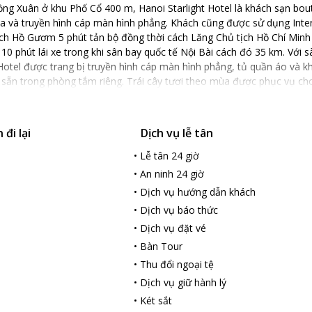
ng Xuân ở khu Phố Cổ 400 m, Hanoi Starlight Hotel là khách sạn bou
a và truyền hình cáp màn hình phẳng. Khách cũng được sử dụng Intern
ch Hồ Gươm 5 phút tản bộ đồng thời cách Lăng Chủ tịch Hồ Chí Minh
10 phút lái xe trong khi sân bay quốc tế Nội Bài cách đó 35 km. Với s
otel được trang bị truyền hình cáp màn hình phẳng, tủ quần áo và kh
sẵn trong phòng tắm riêng. Trái cây tươi theo mùa được phục vụ cho k
́ khách với dịch vụ thuê xe hơi và tiện nghi tổ chức hội họp. Bàn đặt 
 lịch. Để tạo thuận tiện cho khách, nơi đây cung cấp dịch vụ đưa đón 
đi lại
Dịch vụ lễ tân
•
Lễ tân 24 giờ
•
An ninh 24 giờ
•
Dịch vụ hướng dẫn khách
•
Dịch vụ báo thức
•
Dịch vụ đặt vé
•
Bàn Tour
•
Thu đổi ngoại tệ
•
Dịch vụ giữ hành lý
•
Két sắt