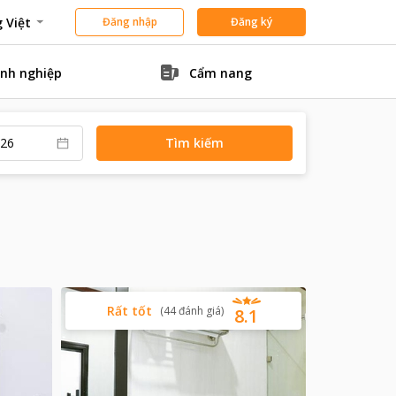
 Việt
Đăng nhập
Đăng ký
nh nghiệp
Cẩm nang
Tìm kiếm
Rất tốt
(
44
đánh giá
)
8.1