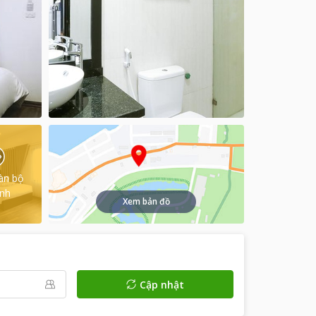
àn bộ
ình
Xem bản đồ
Cập nhật