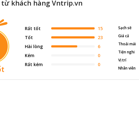
l từ khách hàng Vntrip.vn
Sạch sẽ
Rất tốt
15
Giá cả
Tốt
23
Thoải mái
Hài lòng
6
Tiện nghi
Kém
0
Vị trí
Rất kém
0
ốt
Nhân viên