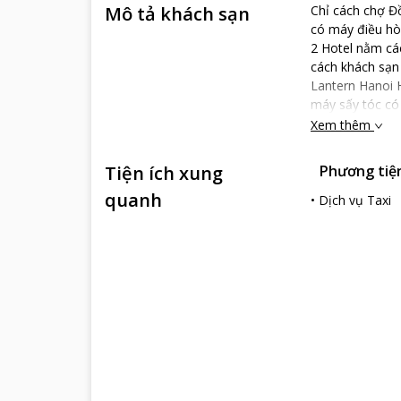
Mô tả khách sạn
Chỉ cách chợ Đồ
có máy điều hò
2 Hotel nằm cá
cách khách sạn 
Lantern Hanoi H
máy sấy tóc có 
sàng hỗ trợ quy
Xem thêm
các chuyến du
Tiện ích xung
Phương tiện 
quanh
•
Dịch vụ Taxi