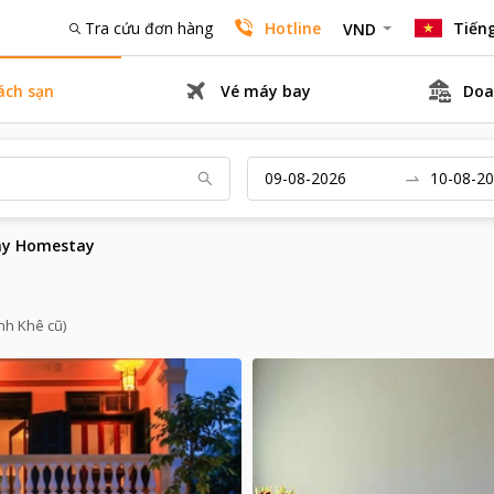
Tra cứu đơn hàng
Hotline
Tiếng
VND
ách sạn
Vé máy bay
Doa
y Homestay
nh Khê cũ)