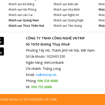
Khách sạn
Đà Nẵng
Khách sạn
Đắk Lắk
Khác
Khách sạn
Hải Phòng
Khách sạn
Hòa Bình
Khác
Khách sạn
Lào Cai
Khách sạn
Nghệ An
Khác
Khách sạn
Quảng Nam
Khách sạn
Quảng Ngãi
Khác
Khách sạn
Thừa Thiên Huế
Khách sạn
Tiền Giang
Khác
CÔNG TY TNHH CÔNG NGHỆ VNTRIP
Số 10/55 đường Thụy Khuê
Phường Tây Hồ, Thành phố Hà Nội, Việt Nam
Số tài khoản
:
1023431230
Ngân hàng
:
Vietcombank
Chi nhánh
:
Thăng Long
Email:
cs@vntrip.vn
Phòng:
096 326 6688
Vé:
094 752 6688
lữ hành Nội địa: 01-0213/2022/SDL-GP LHNĐ