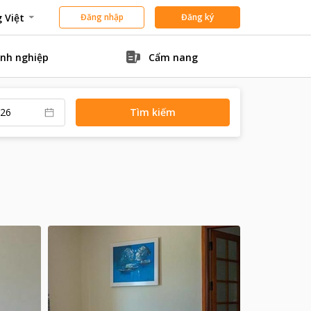
 Việt
Đăng nhập
Đăng ký
nh nghiệp
Cẩm nang
Tìm kiếm