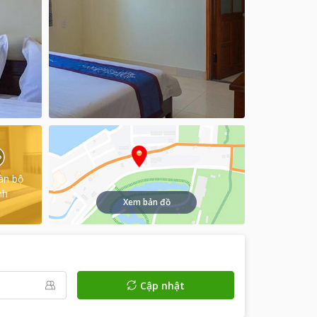
àn bộ
nh
Xem bản đồ
Cập nhật