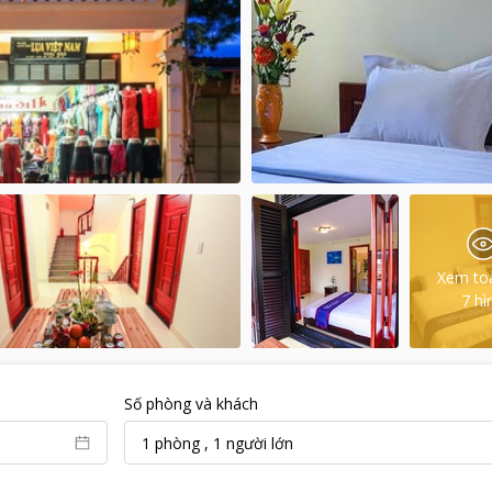
Xem to
7
hì
Số phòng và khách
1
phòng
,
1
người lớn