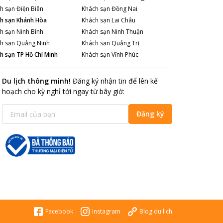
h sạn
Điện Biên
Khách sạn
Đồng Nai
h sạn
Khánh Hòa
Khách sạn
Lai Châu
h sạn
Ninh Bình
Khách sạn
Ninh Thuận
h sạn
Quảng Ninh
Khách sạn
Quảng Trị
h sạn
TP Hồ Chí Minh
Khách sạn
Vĩnh Phúc
Du lịch thông minh
!
Đăng ký nhận tin để lên kế
hoạch cho kỳ nghỉ tới ngay từ bây giờ
:
Đăng ký
Facebook
Instagram
Blog du lịch