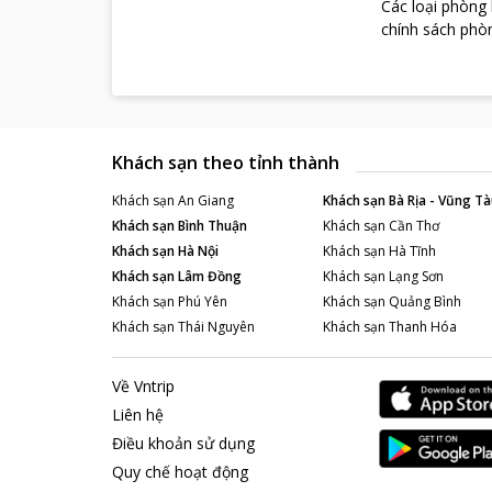
Các loại phòng
Tại khách sạn,
chính sách phòn
các món ăn quố
cửa hàng nhỏ t
Những điểm du
Hồ Hoàn Kiếm v
thành phố Hà N
Văn Miếu Quốc 
Khách sạn theo tỉnh thành
thành phố Hà N
Khách sạn
An Giang
Khách sạn
Bà Rịa - Vũng Tà
Hilton Garden
Khách sạn
Bình Thuận
Khách sạn
Cần Thơ
đây tham quan,
Khách sạn
Hà Nội
Khách sạn
Hà Tĩnh
Khách sạn
Lâm Đồng
Khách sạn
Lạng Sơn
Khách sạn
Phú Yên
Khách sạn
Quảng Bình
Khách sạn
Thái Nguyên
Khách sạn
Thanh Hóa
Về Vntrip
Liên hệ
Điều khoản sử dụng
Quy chế hoạt động