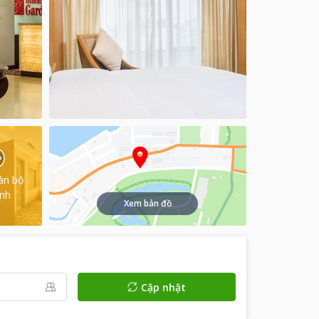
àn bộ
ình
Xem bản đồ
Cập nhật