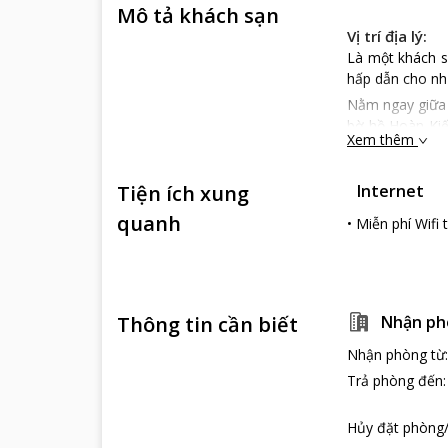
Mô tả khách sạn
Vị trí địa lý:
Là một khách s
hấp dẫn cho nhữ
Nằm ngay giữa 
bờ hồ Hoàn Kiế
Xem thêm
dẫn khác của t
Hilton Garden
Tiện ích xung
Internet
Đặc điểm khá
quanh
Là một khách s
•
Miễn phí Wifi
sang trọng, hiện
Mỗi phòng tro
cảm giác thoải 
Mỗi phòng nghỉ 
Thông tin cần biết
Nhận ph
Dịch vụ khách
Nhận phòng từ
Các du khách k
Trả phòng đến
hết mình phục 
Ngoài các dịch
Hủy đặt phòng/
Garden Inn Ha