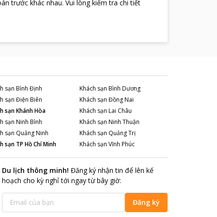
oán trước khác nhau
.
Vui lòng kiểm tra chi tiết
ản của cả nước, của các từng địa phương cũng như
ào các phòng tập thể hình… hay đi mua sắm tại các
h phố Hà Nội và của đất nước Việt Nam. Khi đến
 nhìn vẻ đẹp của hồ Hoàn Kiếm.
ời Việt Nam. Chính vì vậy mà mỗi du khách khi đến
h sạn
Bình Định
Khách sạn
Bình Dương
Nội vì vậy mà rất tiện lợi cho các du khách khi đến
h sạn
Điện Biên
Khách sạn
Đồng Nai
h sạn
Khánh Hòa
Khách sạn
Lai Châu
h sạn
Ninh Bình
Khách sạn
Ninh Thuận
h sạn
Quảng Ninh
Khách sạn
Quảng Trị
h sạn
TP Hồ Chí Minh
Khách sạn
Vĩnh Phúc
Du lịch thông minh
!
Đăng ký nhận tin để lên kế
hoạch cho kỳ nghỉ tới ngay từ bây giờ
:
Đăng ký