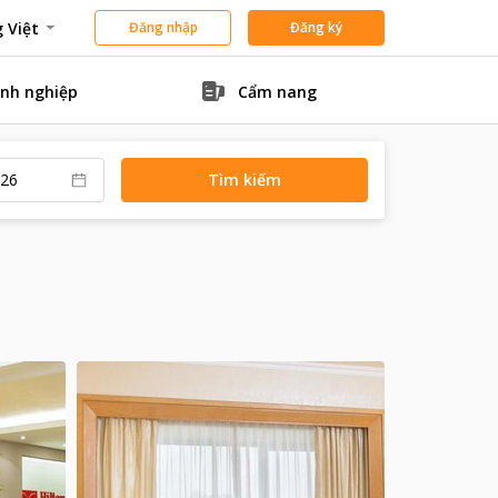
 Việt
Đăng nhập
Đăng ký
nh nghiệp
Cẩm nang
Tìm kiếm