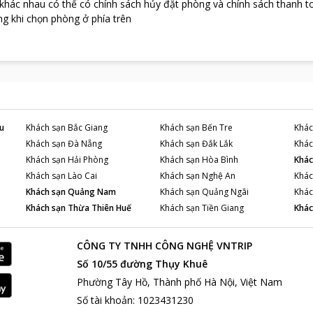
 khác nhau có thể có chính sách hủy đặt phòng và chính sách thanh t
 các du khách có thể thưởng thức những món ăn ngon, nhất là đặc s
g khi chọn phòng ở phía trên
c tế. Không những vậy, du khách nghỉ tại đây còn có thể tham gia v
rong khuôn viên nhà hàng.
 lịch hút khách tại Hà Nội:
ới cầu Thê Húc được xem là một trong những biểu tượng của thàn
ội, các du khách không bao giờ có thể bỏ qua việc tham quan, ngắm
Tử Giám được xem là biểu tượng của văn hóa và trí tuệ của con ngư
ội đều đến đây để cầu được may mắn, trí tuệ.
u
Khách sạn
Bắc Giang
Khách sạn
Bến Tre
Khác
 Inn Hanoi
sở hữu một vị trí tuyệt vời ở giữa trung tâm thành phố Hà 
Khách sạn
Đà Nẵng
Khách sạn
Đắk Lắk
Khác
 khám phá Hà Nội.
Khách sạn
Hải Phòng
Khách sạn
Hòa Bình
Khác
Khách sạn
Lào Cai
Khách sạn
Nghệ An
Khác
Khách sạn
Quảng Nam
Khách sạn
Quảng Ngãi
Khác
Khách sạn
Thừa Thiên Huế
Khách sạn
Tiền Giang
Khác
CÔNG TY TNHH CÔNG NGHỆ VNTRIP
Số 10/55 đường Thụy Khuê
Phường Tây Hồ, Thành phố Hà Nội, Việt Nam
Số tài khoản
:
1023431230