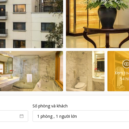
Xem to
54
h
Số phòng và khách
1
phòng
,
1
người lớn