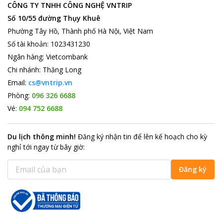
Đà Nẵng và những địa danh nổi tiếng
CÔNG TY TNHH CÔNG NGHỆ VNTRIP
Đến với Đà Nẵng với những bãi biển cát trắng chạy dài tuyệt đẹp
Số 10/55 đường Thụy Khuê
cùng nhiều địa danh du lịch nổi tiếng như Bà Nà Hiu, Bảo Tàng
Phường Tây Hồ, Thành phố Hà Nội, Việt Nam
Chăm, Ngũ Hành Sơn, Bảo Tàng nghệ thuật điêu khắc Chăm,
Số tài khoản
:
1023431230
Chợ Hàn, phố cổ Hội An, thưởng thức âm nhạc cung đình Huế,
Ngân hàng
:
Vietcombank
khu thánh địa Mỹ Sơn, vườn quốc gia Bạch Mã.. Ngoài ra còn
có rất nhiều danh lam thắng cảnh tuyệt vời thu hút sự quan tâm
Chi nhánh
:
Thăng Long
của khách du lịch.
Email:
cs@vntrip.vn
Ho Hotel
chắc chắn sẽ là điểm dừng chân lý tưởng để bạn
Phòng:
096 326 6688
khám phá Đà Nẵng và tận hưởng sự thư giãn tối ưu cho những
Vé:
094 752 6688
ngày làm việc mệt mỏi.
Du lịch thông minh
!
Đăng ký nhận tin để lên kế hoạch cho kỳ
nghỉ tới ngay từ bây giờ
:
Đăng ký