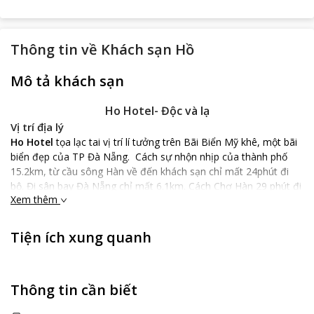
Thông tin về
Khách sạn Hồ
Mô tả khách sạn
Ho Hotel- Độc và lạ
Vị trí địa lý
Ho Hotel
tọa lạc tai vị trí lí tưởng trên Bãi Biển Mỹ khê, một bãi
biển đẹp của TP Đà Nẵng. Cách sự nhộn nhịp của thành phố
15.2km, từ cầu sông Hàn về đến khách sạn chỉ mất 24phút đi
bộ. Đi sân bay Đà Nẵng chỉ mất 6.1km. Cách Chợ Hàn 29 phút đi
Xem thêm
bộ, bạn tha hồ vui chơi mua sắm tại các trung tâm thương mại
lớn của thành phố. Vị trí địa lý khá thuận lợi sẽ giúp bạn dành
nhiều thời gian đi thăm quan, khám phá, hòa nhập vào cuộc
Tiện ích xung quanh
sống phồn thị của thành phố.
Đặc điểm khách sạn
Điểm nổi bật của
Ho Hotel
chính là không gian gần gũi, thanh
Thông tin cần biết
lịch, thân thiện của đội ngũ nhân viên nhiệt tình, hòa quyện với
tiếng sóng biển du dương tạo nên một cảnh đẹp hết sức thơ