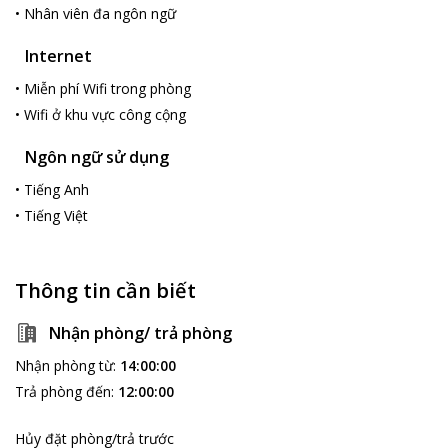
•
Nhân viên đa ngôn ngữ
của núi rừng. Nơi đây cũng đáp ứng sở thích của những người
ưa trải nghiệm, tìm hiểu về văn hóa của người dân tộc vùng núi
Internet
Hòa Bình. Khách sạn nằm cách đây khoảng 1 giờ 30 phút lái xe.
•
Miễn phí Wifi trong phòng
•
Wifi ở khu vực công cộng
Ngôn ngữ sử dụng
•
Tiếng Anh
•
Tiếng Việt
Thông tin cần biết
Nhận phòng/ trả phòng
Nhận phòng từ
:
14:00:00
Trả phòng đến
:
12:00:00
Hủy đặt phòng/trả trước