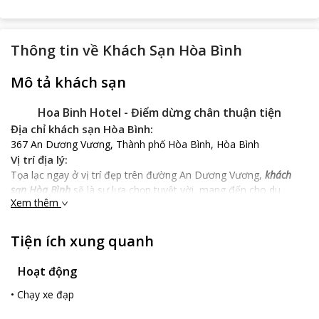
Thông tin về
Khách Sạn Hòa Bình
Mô tả khách sạn
Hoa Binh Hotel - Điểm dừng chân thuận tiện
Địa chỉ khách sạn Hòa Bình:
367 An Dương Vương, Thành phố Hòa Bình, Hòa Bình
Vị trí địa lý:
Tọa lạc ngay ở vị trí đẹp trên đường An Dương Vương,
khách
sạn Hòa Bình
sẽ là sự lựa chọn tuyệt vời, mang đến cho du
Xem thêm
khách cùng người thân chuyến du lịch hấp dẫn và những trải
nghiệm thú vị không thể quên tại thành phố Hòa Bình.
Tiện ích xung quanh
Đặc điểm khách sạn Hòa Bình:
Khách sạn Hòa Bình
bao gồm 42 phòng nghỉ thoáng mát, rộng
rãi, được trang bị đầy đủ đồ dùng sinh hoạt trong cuộc sống
Hoạt động
hàng ngày. Phòng tắm được xây dựng riêng biệt, được lắp đặt
•
Chạy xe đạp
nội thất hiện đại, mang lại sự thoải mái như ở nhà khi du khách
sử dụng.