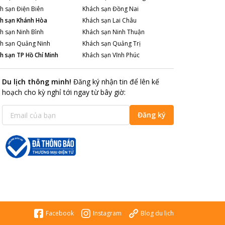
h sạn
Điện Biên
Khách sạn
Đồng Nai
h sạn
Khánh Hòa
Khách sạn
Lai Châu
h sạn
Ninh Bình
Khách sạn
Ninh Thuận
h sạn
Quảng Ninh
Khách sạn
Quảng Trị
h sạn
TP Hồ Chí Minh
Khách sạn
Vĩnh Phúc
Du lịch thông minh
!
Đăng ký nhận tin để lên kế
hoạch cho kỳ nghỉ tới ngay từ bây giờ
:
Đăng ký
Facebook
Instagram
Blog du lịch