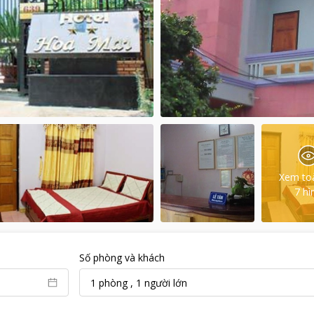
Xem to
7
hì
Số phòng và khách
1
phòng
,
1
người lớn