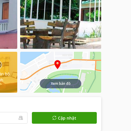
àn bộ
nh
Xem bản đồ
Cập nhật