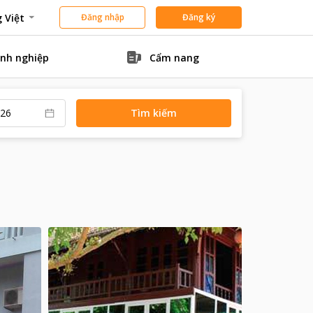
 Việt
Đăng nhập
Đăng ký
nh nghiệp
Cẩm nang
Tìm kiếm