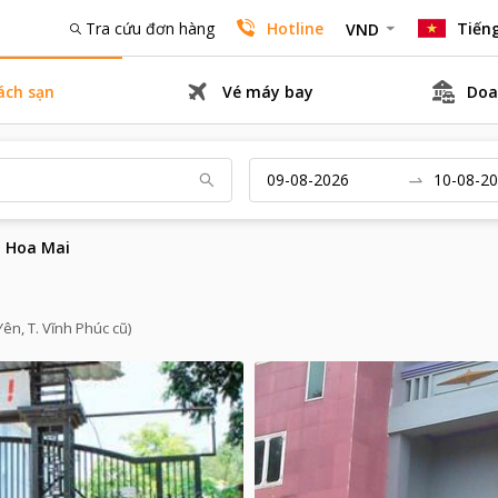
Tra cứu đơn hàng
Hotline
Tiếng
VND
ách sạn
Vé máy bay
Doa
n Hoa Mai
Yên, T. Vĩnh Phúc cũ)