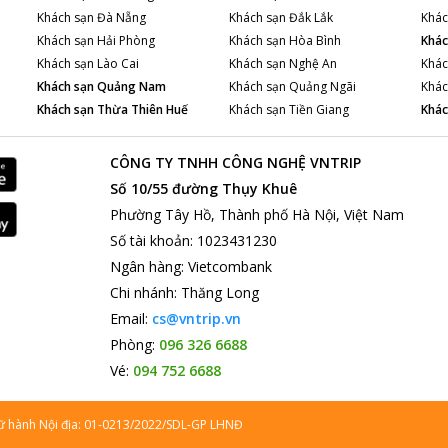
Khách sạn
Đà Nẵng
Khách sạn
Đắk Lắk
Khác
Khách sạn
Hải Phòng
Khách sạn
Hòa Bình
Khác
Khách sạn
Lào Cai
Khách sạn
Nghệ An
Khác
Khách sạn
Quảng Nam
Khách sạn
Quảng Ngãi
Khác
Khách sạn
Thừa Thiên Huế
Khách sạn
Tiền Giang
Khác
CÔNG TY TNHH CÔNG NGHỆ VNTRIP
Số 10/55 đường Thụy Khuê
Phường Tây Hồ, Thành phố Hà Nội, Việt Nam
Số tài khoản
:
1023431230
Ngân hàng
:
Vietcombank
Chi nhánh
:
Thăng Long
Email:
cs@vntrip.vn
Phòng:
096 326 6688
Vé:
094 752 6688
lữ hành Nội địa: 01-0213/2022/SDL-GP LHNĐ