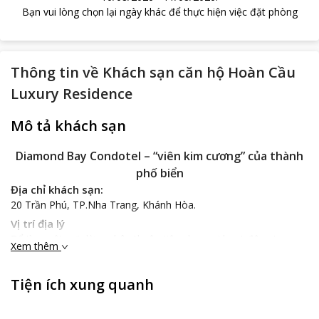
Bạn vui lòng chọn lại ngày khác để thực hiện việc đặt phòng
Thông tin về
Khách sạn căn hộ Hoàn Cầu
Luxury Residence
Mô tả khách sạn
Diamond
Bay
Condotel – “viên kim cương” của thành
phố biển
Địa chỉ khách sạn:
20 Trần Phú, TP.Nha Trang, Khánh Hòa.
Vị trí địa lý
Để tìm một nơi dừng chân thuận tiện cho mọi hoạt động trong
Xem thêm
các kỳ nghỉ hay những chuyến công tác tại ngay trung tâm
thành phố Nha Trang thì
Diamond Bay Condotel
sẽ là một địa
Tiện ích xung quanh
chỉ lý tưởng dành cho các du khách. Cách ga tàu khoảng 10 phút
đi xe và mất 40 phút lái xe để tới sân bay từ khách sạn và khi ở
đây bạn còn có thể dễ dàng đến với những địa điểm nổi tiếng