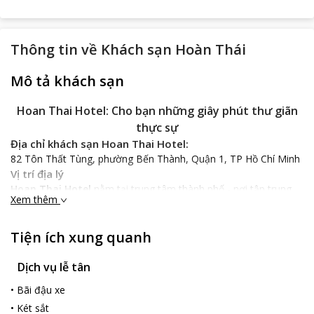
Thông tin về
Khách sạn Hoàn Thái
Mô tả khách sạn
Hoan Thai Hotel: Cho bạn những giây phút thư giãn
thực sự
Địa chỉ khách sạn Hoan Thai Hotel:
82 Tôn Thất Tùng, phường Bến Thành, Quận 1, TP Hồ Chí Minh
Vị trí địa lý
Hoan Thai Hotel
nằm tại trung tâm thành phố - nơi tập trung
Xem thêm
nhiều các trung tâm thương mại, các nhà hàng lớn tạo điều kiện
để phát triển và thu hút khách du lịch. Không chỉ có vậy, khách
sạn rất thuận tiện đường giao thông khi nằm gần các giao lộ
Tiện ích xung quanh
lớn, rất gần khu Phố Tây có văn hóa độc đáo, cách sân bay Tân
Sơn Nhất khoảng 25 phút lái xe. Không chỉ có vậy, từ khách sạn
Dịch vụ lễ tân
bạn có thể đến thăm nhiều địa danh nổi tiếng: Nhà thờ Đức Bà,
•
Bãi đậu xe
chợ Bến Thành…Với những người có kế hoặc du ngoạn và khám
phá thành phố xinh đẹp này thì đây là sự lựa chọn thông minh.
•
Két sắt