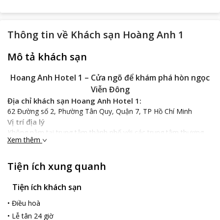
Thông tin về
Khách sạn Hoàng Anh 1
Mô tả khách sạn
Hoang Anh Hotel 1 – Cửa ngõ để khám phá hòn ngọc
Viễn Đông
Địa chỉ khách sạn Hoang Anh Hotel 1:
62 Đường số 2, Phường Tân Quy, Quận 7, TP Hồ Chí Minh
Vị trí địa lý
Không nằm tại trung tâm thành phố với các trung tâm thương
Xem thêm
mại, các địa danh du lịch nổi tiếng nhưng
Hoang Anh Hotel 1
có lợi thế về ngắm cảnh và là cửa ngõ đến với thành phố. Bên
cạnh đó, khách sạn rất thuận tiện đường giao thông vì nằm tại
Tiện ích xung quanh
khu đô thị cao cấp Phú Mỹ Hưng, gần sân bay quốc tế Tân Sơn
Nhất( cách khoảng 1km) và cách chùa Gác Lâm và chùa Ngọc
Tiện ích khách sạn
Hoàng khoảng 7km. Chính vì những thuận lợi về vị trí địa lý nên
•
Điều hoà
khách sạn rất thu hút khách du lịch và là địa điểm lý tưởng giúp
cho kỳ nghỉ của bạn thêm thú vị và trọn vẹn hơn.
•
Lễ tân 24 giờ