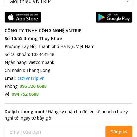
CÔNG TY TNHH CÔNG NGHỆ VNTRIP
Số 10/55 đường Thụy Khuê
Phường Tây Hồ, Thành phố Hà Nội, Việt Nam
Số tài khoản
:
1023431230
Ngân hàng
:
Vietcombank
Chi nhánh
:
Thăng Long
Email:
cs@vntrip.vn
Phòng:
096 326 6688
Vé:
094 752 6688
Du lịch thông minh
!
Đăng ký nhận tin để lên kế hoạch cho kỳ
nghỉ tới ngay từ bây giờ
:
Đăng ký