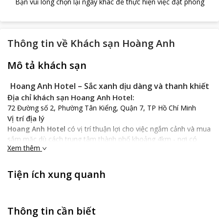
Bạn vui lòng chọn lại ngày khác để thực hiện việc đặt phòng
Thông tin về
Khách sạn Hoàng Anh
Mô tả khách sạn
Hoang Anh Hotel – Sắc xanh dịu dàng và thanh khiết
Địa chỉ khách sạn Hoang Anh Hotel:
72 Đường số 2, Phường Tân Kiểng, Quận 7, TP Hồ Chí Minh
Vị trí địa lý
Hoang Anh Hotel
có vị trí thuận lợi cho việc ngắm cảnh và mua
sắm mặc dù cách trung tâm thành phố khoảng 4km - nơi có
Xem thêm
nhiều trung tâm thương mại, các nhà hàng lớn. Với vị trí địa lý
thuận lợi, khách sạn ngày càng phát triển và thu hút hàng ngàn
lượt khách mỗi năm. Không chỉ có vậy, khách sạn còn rất thuận
Tiện ích xung quanh
tiện đường giao thông khi gần các giao lộ lớn, cách sân bay Tân
Sơn Nhất khoảng 8km. Với những ai ưa thích kiểu du lịch trải
nghiệm, khám phá và tiết kiệm chi phí thì Hoang Anh Hotel là sự
Thông tin cần biết
lựa chọn hoàn hảo.