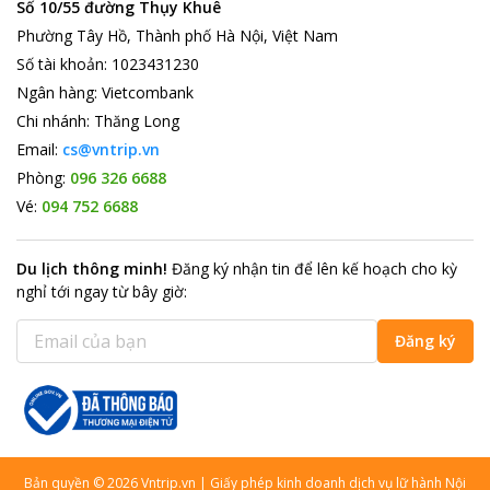
Số 10/55 đường Thụy Khuê
Phường Tây Hồ, Thành phố Hà Nội, Việt Nam
Số tài khoản
:
1023431230
Ngân hàng
:
Vietcombank
Chi nhánh
:
Thăng Long
Email:
cs@vntrip.vn
Phòng:
096 326 6688
Vé:
094 752 6688
Du lịch thông minh
!
Đăng ký nhận tin để lên kế hoạch cho kỳ
nghỉ tới ngay từ bây giờ
:
Đăng ký
Bản quyền
©
2026
Vntrip.vn
|
Giấy phép kinh doanh dịch vụ lữ hành Nội