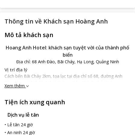
Thông tin về
Khách sạn Hoàng Anh
Mô tả khách sạn
Hoang Anh Hotel: khách sạn tuyệt vời của thành phố
biển
Địa chỉ: 68 Anh Đào, Bãi Cháy, Hạ Long, Quảng Ninh
Vị trí địa lý
Cách bến Bãi Cháy 2km, tọa lạc tại địa chỉ số 68, đường Anh
Đào,
Hoang Anh Hotel
cách trung tâm thành phố Hạ Long
Xem thêm
khoảng 7km, khá dễ dàng để thăm kỳ quan nổi tiếng Vịnh Hạ
Long, Bãi Cháy cũng là một địa điểm du lịch vô cùng tuyệt vời
Tiện ích xung quanh
mà nhiều du khách đến nghỉ ngơi.
Đặc điểm khách sạn
Dịch vụ lễ tân
Hoang Anh Hotel
là một khách sạn có thiết kế và cấu trúc hiện
đại, sang trọng và tinh tế. Khách sạn luôn tạo cho mỗi du khách
•
Lễ tân 24 giờ
đến đây sự thư thái, thoải mái và cảm giác yên bình. Các nhân
•
An ninh 24 giờ
viên của khách sạn cũng sẽ đảm bảo cung cấp và phục vụ du