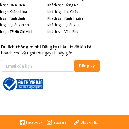
h sạn
Điện Biên
Khách sạn
Đồng Nai
h sạn
Khánh Hòa
Khách sạn
Lai Châu
h sạn
Ninh Bình
Khách sạn
Ninh Thuận
h sạn
Quảng Ninh
Khách sạn
Quảng Trị
h sạn
TP Hồ Chí Minh
Khách sạn
Vĩnh Phúc
Du lịch thông minh
!
Đăng ký nhận tin để lên kế
hoạch cho kỳ nghỉ tới ngay từ bây giờ
:
Đăng ký
Facebook
Instagram
Blog du lịch