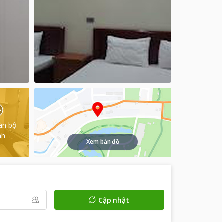
àn bộ
nh
Xem bản đồ
Cập nhật