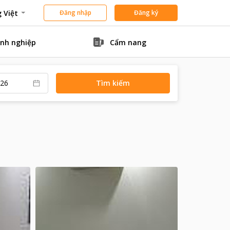
 Việt
Đăng nhập
Đăng ký
nh nghiệp
Cẩm nang
Tìm kiếm