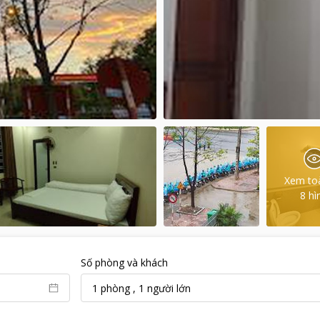
Xem to
8
hì
Số phòng và khách
1
phòng
,
1
người lớn