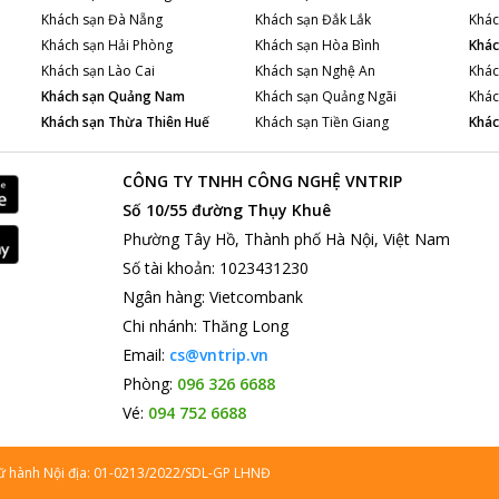
Khách sạn
Đà Nẵng
Khách sạn
Đắk Lắk
Khác
Khách sạn
Hải Phòng
Khách sạn
Hòa Bình
Khác
Khách sạn
Lào Cai
Khách sạn
Nghệ An
Khác
Khách sạn
Quảng Nam
Khách sạn
Quảng Ngãi
Khác
Khách sạn
Thừa Thiên Huế
Khách sạn
Tiền Giang
Khác
CÔNG TY TNHH CÔNG NGHỆ VNTRIP
Số 10/55 đường Thụy Khuê
Phường Tây Hồ, Thành phố Hà Nội, Việt Nam
Số tài khoản
:
1023431230
Ngân hàng
:
Vietcombank
Chi nhánh
:
Thăng Long
Email:
cs@vntrip.vn
Phòng:
096 326 6688
Vé:
094 752 6688
lữ hành Nội địa: 01-0213/2022/SDL-GP LHNĐ