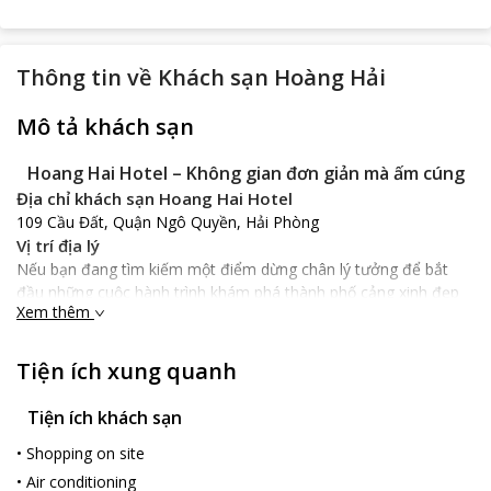
Thông tin về
Khách sạn Hoàng Hải
Mô tả khách sạn
Hoang Hai Hotel – Không gian đơn giản mà ấm cúng
Địa chỉ khách sạn Hoang Hai Hotel
109 Cầu Đất, Quận Ngô Quyền, Hải Phòng
Vị trí địa lý
Nếu bạn đang tìm kiếm một điểm dừng chân lý tưởng để bắt
đầu những cuộc hành trình khám phá thành phố cảng xinh đẹp
Xem thêm
Hải Phòng thì
Hoang Hai Hotel
là điểm dừng chân lý tưởng
dành cho bạn. Nằm tại trung tâm thành phố nên khách sạn rất
gần các trung tâm thương mại lớn, các nhà hàng nổi tiếng.
Tiện ích xung quanh
Không chỉ có vậy, khách sạn rất thuận tiện đường giao thông khi
cách chợ Ga sầm uất khoảng 500m, nhà hát lớn Hải Phòng
Tiện ích khách sạn
600m, sân bay Cát Bi khoảng 6km và bãi biển Đồ Sơn 20km.
•
Shopping on site
Đặc điểm khách sạn
•
Air conditioning
Đến với
Hoang Hai Hotel
bạn sẽ cảm nhận được vẻ đẹp rất