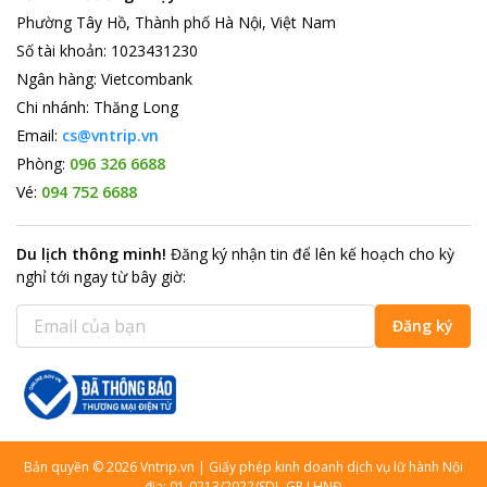
Phường Tây Hồ, Thành phố Hà Nội, Việt Nam
Số tài khoản
:
1023431230
Ngân hàng
:
Vietcombank
Chi nhánh
:
Thăng Long
Email:
cs@vntrip.vn
Phòng:
096 326 6688
Vé:
094 752 6688
Du lịch thông minh
!
Đăng ký nhận tin để lên kế hoạch cho kỳ
nghỉ tới ngay từ bây giờ
:
Đăng ký
Bản quyền
©
2026
Vntrip.vn
|
Giấy phép kinh doanh dịch vụ lữ hành Nội
địa: 01-0213/2022/SDL-GP LHNĐ