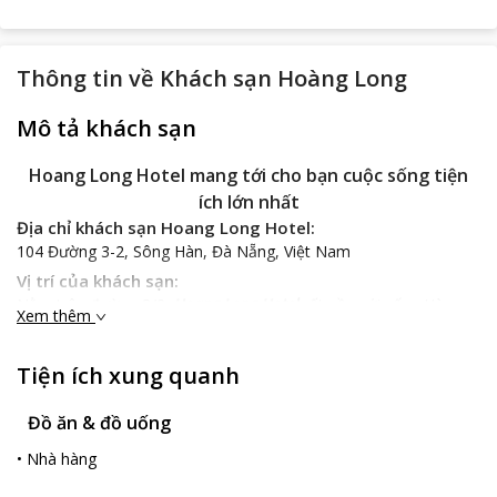
Thông tin về
Khách sạn Hoàng Long
Mô tả khách sạn
Hoang Long Hotel mang tới cho bạn cuộc sống tiện
ích lớn nhất
Địa chỉ khách sạn Hoang Long Hotel:
104 Đường 3-2, Sông Hàn, Đà Nẵng, Việt Nam
Vị trí của khách sạn:
Nằm trên đường 3/2,
Hoang Long Hotel
rất gần với sống Hàn,
Xem thêm
ngay trung tâm của thành phố, một điểm dừng chân lý tưởng
cho mọi du khách đến nghỉ ngơi, tham quan tại thành phố. Bạn
Tiện ích xung quanh
sẽ có thể thoải mái thực hiện mọi chuyến đi, mọi công việc của
mình một cách hiệu quả nhất. Rất gần với những điểm đến nổi
Đồ ăn & đồ uống
tiếng trong thành phố như Camel Club, Cầu Thuận Phước, Nhà
hàng Hana Kim Dinh,… cho bạn một lịch trình hợp lý, hoàn hảo
•
Nhà hàng
nhất cho chuyến đi của mình.
Hoang Long Hotel
luôn làm hài lòng mọi khách hàng khó tính