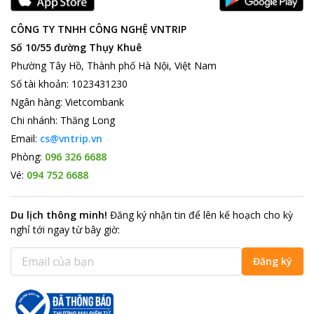
CÔNG TY TNHH CÔNG NGHỆ VNTRIP
Số 10/55 đường Thụy Khuê
Phường Tây Hồ, Thành phố Hà Nội, Việt Nam
Số tài khoản
:
1023431230
Ngân hàng
:
Vietcombank
Chi nhánh
:
Thăng Long
Email:
cs@vntrip.vn
Phòng:
096 326 6688
Vé:
094 752 6688
Du lịch thông minh
!
Đăng ký nhận tin để lên kế hoạch cho kỳ
nghỉ tới ngay từ bây giờ
:
Đăng ký