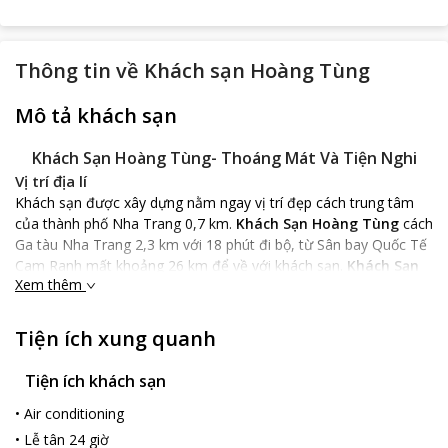
Thông tin về
Khách sạn Hoàng Tùng
Mô tả khách sạn
Khách Sạn Hoàng Tùng- Thoáng Mát Và Tiện Nghi
Vị trí địa lí
Khách sạn được xây dựng nằm ngay vị trí đẹp cách trung tâm
của thành phố Nha Trang 0,7 km.
Khách Sạn Hoàng Tùng
cách
Ga tàu Nha Trang 2,3 km với 18 phút đi bộ, từ Sân bay Quốc Tế
Cam Ranh mất khoảng 26 km để về với khách sạn.
Khách Sạn
Xem thêm
Hoàng Tùng
nơi dừng chân để nghỉ ngơi thú vị khi du khách
đến với thành phố Nha Trang xinh đẹp.
Đặc điểm khách sạn
Tiện ích xung quanh
Khách sạn với kiến trúc đẹp bao gồm nhiều phòng nghỉ thoáng
mát được trang bị đầy đủ đồ dùng sinh hoạt trong cuộc sống
Tiện ích khách sạn
hàng ngày như: ti vi màn hình phẳng 31 inch, bàn ghế, tủ đựng
•
Air conditioning
quần áo, đèn ngủ nhỏ đẹp lắp kế bên giường ngủ tạo không
•
Lễ tân 24 giờ
gian ấm áp cho căn phòng khi màn đêm buông xuống, máy điều