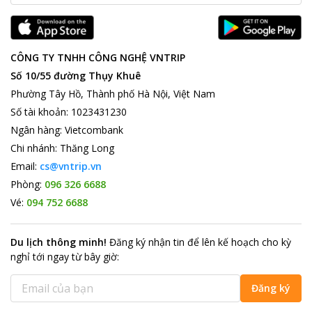
CÔNG TY TNHH CÔNG NGHỆ VNTRIP
Số 10/55 đường Thụy Khuê
Phường Tây Hồ, Thành phố Hà Nội, Việt Nam
Số tài khoản
:
1023431230
Ngân hàng
:
Vietcombank
Chi nhánh
:
Thăng Long
Email:
cs@vntrip.vn
Phòng:
096 326 6688
Vé:
094 752 6688
Du lịch thông minh
!
Đăng ký nhận tin để lên kế hoạch cho kỳ
nghỉ tới ngay từ bây giờ
:
Đăng ký