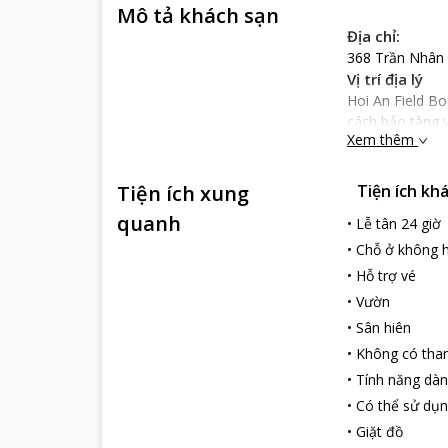
Mô tả khách sạn
Địa chỉ:
368 Trần Nhân
Vị trí địa lý
Hoi An Field Bo
cách bảo tàng 
Xem thêm
24.7 km với 45
Nổi bật
Tiện ích xung
Tiện ích kh
Hoi An Field Bo
thất hiện đại v
quanh
•
Lễ tân 24 giờ
bát ngát, giúp 
•
Chỗ ở không h
Hoi An Field Bo
•
Hỗ trợ vé
trình và dịch v
khách cũng có t
•
Vườn
xe miễn phí (cầ
•
Sân hiên
du khách chu đá
•
Không có tha
•
Tính năng dàn
•
Có thể sử dụn
•
Giặt đồ