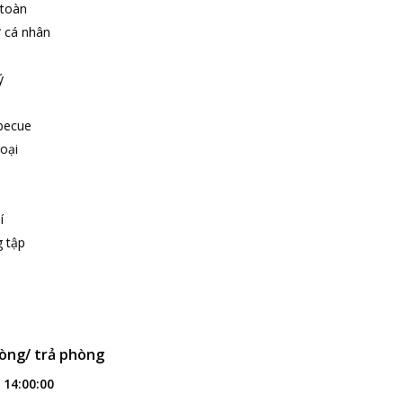
 toàn
ợ cá nhân
ý
becue
oại
í
g tập
òng/ trả phòng
:
14:00:00