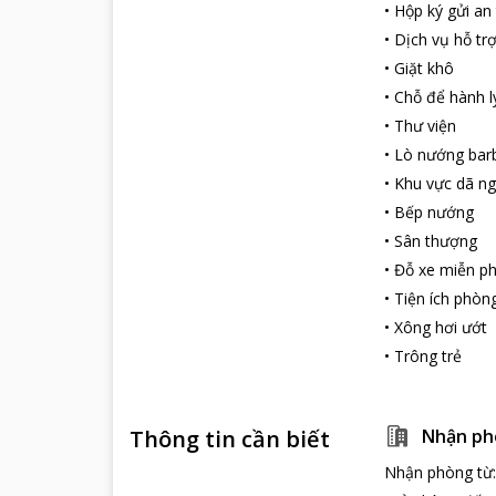
•
Hộp ký gửi an
•
Dịch vụ hỗ tr
•
Giặt khô
•
Chỗ để hành l
•
Thư viện
•
Lò nướng bar
•
Khu vực dã ng
•
Bếp nướng
•
Sân thượng
•
Đỗ xe miễn ph
•
Tiện ích phòn
•
Xông hơi ướt
•
Trông trẻ
Thông tin cần biết
Nhận ph
Nhận phòng từ