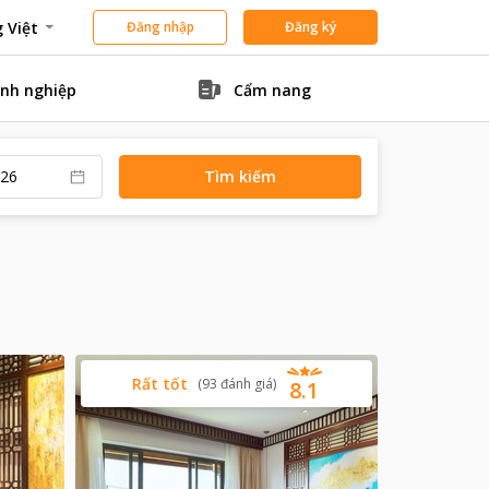
 Việt
Đăng nhập
Đăng ký
nh nghiệp
Cẩm nang
Tìm kiếm
Rất tốt
(
93
đánh giá
)
8.1