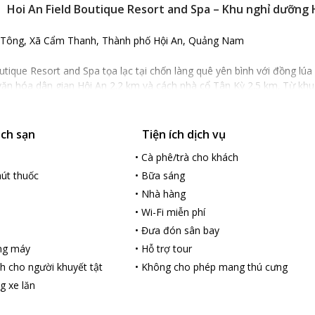
Hoi An Field Boutique Resort and Spa – Khu nghỉ dưỡng H
 Tông, Xã Cẩm Thanh, Thành phố Hội An, Quảng Nam
utique Resort and Spa tọa lạc tại chốn làng quê yên bình với đồng lú
văn hóa dân gian Hội An 2.2 km và cách nhà cổ Tân Kỳ 2.5 km. Từ kh
 phút di chuyển nhanh chóng.
ách sạn
Tiện ích dịch vụ
utique Resort and Spa nổi bật phong cách quý tộc thời phong kiến, pha
à cao cấp, các căn phòng rộng rãi, thoáng mát với không gian mở và tr
•
Cà phê/trà cho khách
du khách có trải nghiệm văn hóa Việt Nam vô cùng tuyệt vời và ấn tượ
út thuốc
•
Bữa sáng
utique Resort and Spa có hệ thống bể bơi ngoài trời hiện đại, trải ng
•
Nhà hàng
ụ hấp dẫn, nhà hàng sang trọng phục vụ ẩm thực châu Á, Âu và địa p
hể tham gia các hoạt động thú vị như triển lãm tranh đương đại , lớp
•
Wi-Fi miễn phí
n đặt chỗ trước). Nhân viên phục vụ được du khách đánh giá rất cao v
•
Đưa đón sân bay
o. Khu nghỉ dưỡng phù hợp với mọi du khách ở mọi lứa tuổi.
ng máy
•
Hỗ trợ tour
h cho người khuyết tật
•
Không cho phép mang thú cưng
g xe lăn