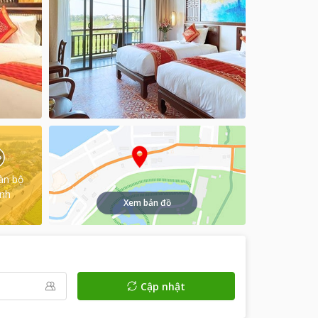
àn bộ
ình
Xem bản đồ
Cập nhật