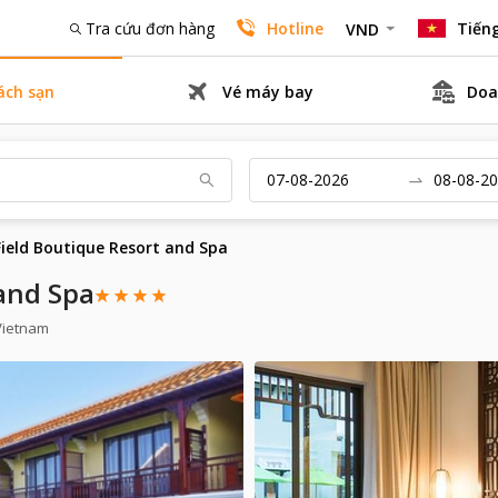
Tra cứu đơn hàng
Hotline
Tiếng
VND
ách sạn
Vé máy bay
Doa
Field Boutique Resort and Spa
 and Spa
Vietnam