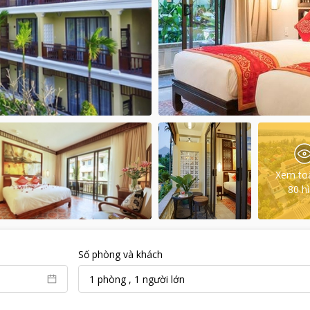
Xem to
80
h
Số phòng và khách
1
phòng
,
1
người lớn