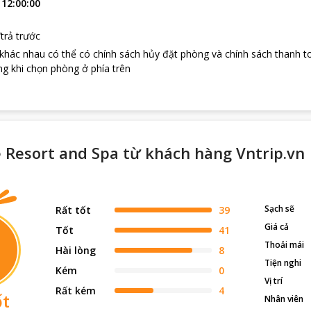
:
12:00:00
trả trước
 khác nhau có thể có chính sách hủy đặt phòng và chính sách thanh t
g khi chọn phòng ở phía trên
e Resort and Spa từ khách hàng Vntrip.vn
Sạch sẽ
Rất tốt
39
Giá cả
Tốt
41
Thoải mái
Hài lòng
8
Tiện nghi
Kém
0
Vị trí
Rất kém
4
ốt
Nhân viên