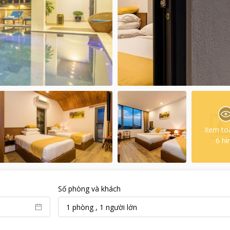
Xem to
6
hì
Số phòng và khách
1
phòng
,
1
người lớn