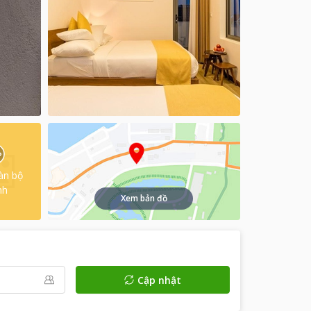
àn bộ
nh
Xem bản đồ
Cập nhật