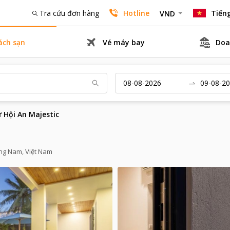
Tra cứu đơn hàng
Hotline
Tiếng
VND
ách sạn
Vé máy bay
Doa
ự Hội An Majestic
ng Nam, Việt Nam