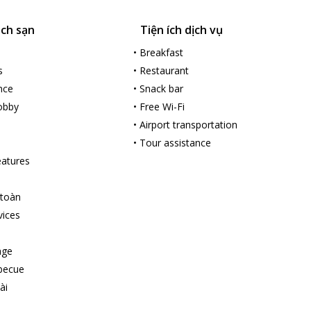
ách sạn
Tiện ích dịch vụ
•
Breakfast
s
•
Restaurant
nce
•
Snack bar
lobby
•
Free Wi-Fi
•
Airport transportation
•
Tour assistance
features
 toàn
vices
age
becue
ài