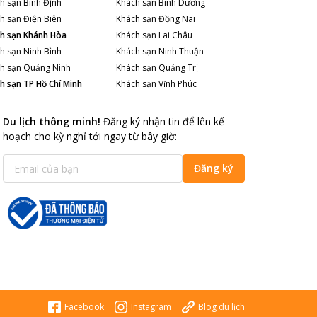
h sạn
Bình Định
Khách sạn
Bình Dương
h sạn
Điện Biên
Khách sạn
Đồng Nai
h sạn
Khánh Hòa
Khách sạn
Lai Châu
h sạn
Ninh Bình
Khách sạn
Ninh Thuận
h sạn
Quảng Ninh
Khách sạn
Quảng Trị
h sạn
TP Hồ Chí Minh
Khách sạn
Vĩnh Phúc
Du lịch thông minh
!
Đăng ký nhận tin để lên kế
hoạch cho kỳ nghỉ tới ngay từ bây giờ
:
Đăng ký
Facebook
Instagram
Blog du lịch