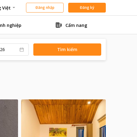
 Việt
Đăng nhập
Đăng ký
nh nghiệp
Cẩm nang
Tìm kiếm