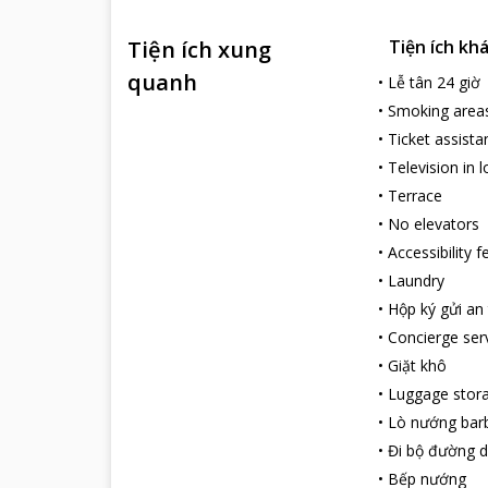
Tiện ích xung
Tiện ích kh
quanh
•
Lễ tân 24 giờ
•
Smoking area
•
Ticket assista
•
Television in 
•
Terrace
•
No elevators
•
Accessibility 
•
Laundry
•
Hộp ký gửi an
•
Concierge ser
•
Giặt khô
•
Luggage stor
•
Lò nướng bar
•
Đi bộ đường d
•
Bếp nướng