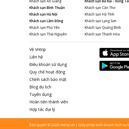
Khách sạn
An Giang
Khách sạn
Bà Rịa - Vũng Tà
Khách sạn
Bình Thuận
Khách sạn
Cần Thơ
Khách sạn
Hà Nội
Khách sạn
Hà Tĩnh
Khách sạn
Lâm Đồng
Khách sạn
Lạng Sơn
Khách sạn
Phú Yên
Khách sạn
Quảng Bình
Khách sạn
Thái Nguyên
Khách sạn
Thanh Hóa
Về Vntrip
Liên hệ
Điều khoản sử dụng
Quy chế hoạt động
Chính sách bảo mật
Blog du lịch
Tuyển dụng
Hoàn tiền thành viên
Hợp tác đại lý
Bản quyền
©
2026
Vntrip.vn
|
Giấy phép kinh doanh dịch vụ 