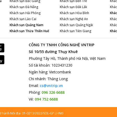
u
Khách sạn
Bắc Giang
Khách sạn
Bến Tre
Khác
Khách sạn
Đà Nẵng
Khách sạn
Đắk Lắk
Khác
Khách sạn
Hải Phòng
Khách sạn
Hòa Bình
Khác
Khách sạn
Lào Cai
Khách sạn
Nghệ An
Khác
Khách sạn
Quảng Nam
Khách sạn
Quảng Ngãi
Khác
Khách sạn
Thừa Thiên Huế
Khách sạn
Tiền Giang
Khác
CÔNG TY TNHH CÔNG NGHỆ VNTRIP
Số 10/55 đường Thụy Khuê
Phường Tây Hồ, Thành phố Hà Nội, Việt Nam
Số tài khoản
:
1023431230
Ngân hàng
:
Vietcombank
Chi nhánh
:
Thăng Long
Email:
cs@vntrip.vn
Phòng:
096 326 6688
Vé:
094 752 6688
lữ hành Nội địa: 01-0213/2022/SDL-GP LHNĐ