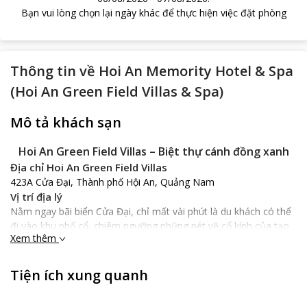
Bạn vui lòng chọn lại ngày khác để thực hiện việc đặt phòng
Thông tin về
Hoi An Memority Hotel & Spa
(Hoi An Green Field Villas & Spa)
Mô tả khách sạn
Hoi An Green Field Villas – Biệt thự cánh đồng xanh
Địa chỉ Hoi An Green Field Villas
423A Cửa Đại, Thành phố Hội An, Quảng Nam
Vị trí địa lý
Nằm ngay bãi biển Cửa Đại, chỉ mất vài phút là du khách có thể
đi vào khu phố cổ, chiêm ngưỡng những nét vẽ cổ kính của tạo
Xem thêm
hóa hay ngắm nhìn cầu Nhật Bản – biểu tượng muôn đời của
Hội An, cũng sẽ chỉ mất 5 phút nếu bạn muốn vào khu trung
tâm mua sắm hay khu phố ăn đêm huyền thoại của phố Hội. Vị
Tiện ích xung quanh
trí địa lý này cũng khá thuận lợi cho du khách muốn ngâm mình
trong làn nước biển trong xanh, bình yên đến lạ chỉ cách đó 3