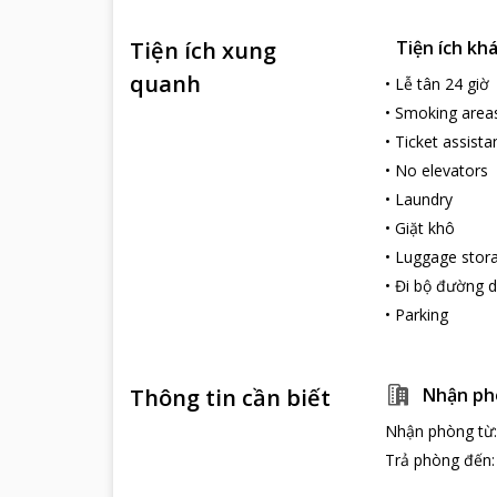
Tiện ích xung
Tiện ích kh
quanh
•
Lễ tân 24 giờ
•
Smoking area
•
Ticket assista
•
No elevators
•
Laundry
•
Giặt khô
•
Luggage stor
•
Đi bộ đường d
•
Parking
Thông tin cần biết
Nhận ph
Nhận phòng từ
Trả phòng đến