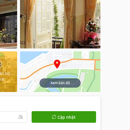
àn bộ
ình
Xem bản đồ
Cập nhật