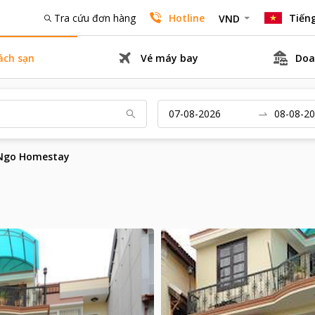
Tra cứu đơn hàng
Hotline
Tiếng
VND
ách sạn
Vé máy bay
Doa
 Ngo Homestay