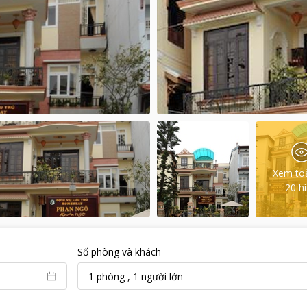
Xem to
20
h
Số phòng và khách
1
phòng
,
1
người lớn