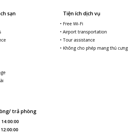
ách sạn
Tiện ích dịch vụ
•
Free Wi-Fi
s
•
Airport transportation
nce
•
Tour assistance
•
Không cho phép mang thú cưng
age
ài
òng/ trả phòng
:
14:00:00
:
12:00:00