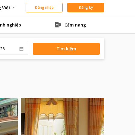
 Việt
Đăng nhập
Đăng ký
nh nghiệp
Cẩm nang
Tìm kiếm