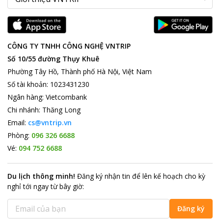
CÔNG TY TNHH CÔNG NGHỆ VNTRIP
Số 10/55 đường Thụy Khuê
Phường Tây Hồ, Thành phố Hà Nội, Việt Nam
Số tài khoản
:
1023431230
Ngân hàng
:
Vietcombank
Chi nhánh
:
Thăng Long
Email:
cs@vntrip.vn
Phòng:
096 326 6688
Vé:
094 752 6688
Du lịch thông minh
!
Đăng ký nhận tin để lên kế hoạch cho kỳ
nghỉ tới ngay từ bây giờ
:
Đăng ký