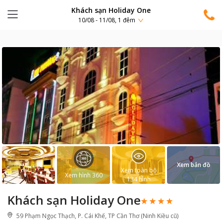
Khách sạn Holiday One
10/08 - 11/08, 1 đêm
Xem bản đồ
Xem toàn bộ
Xem hình 360
134
hình
Khách sạn Holiday One
59 Phạm Ngọc Thạch, P. Cái Khế, TP Cần Thơ (Ninh Kiều cũ)