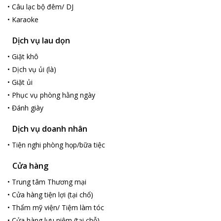
•
Câu lạc bộ đêm/ DJ
•
Karaoke
Dịch vụ lau dọn
•
Giặt khô
•
Dịch vụ ủi (là)
•
Giặt ủi
•
Phục vụ phòng hằng ngày
•
Đánh giày
Dịch vụ doanh nhân
•
Tiện nghi phòng họp/bữa tiệc
Cửa hàng
•
Trung tâm Thương mại
•
Cửa hàng tiện lợi (tại chổ)
•
Thẩm mỹ viện/ Tiệm làm tóc
•
Cửa hàng lưu niệm (tại chỗ)