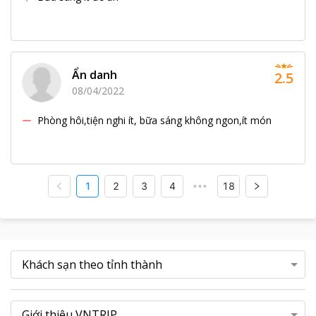
Ẩn danh
2.5
08/04/2022
Phòng hôi,tiện nghi ít, bữa sáng không ngon,ít món
1
2
3
4
18
•••