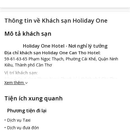
Thông tin về
Khách sạn Holiday One
Mô tả khách sạn
Holiday One Hotel - Nơi nghỉ lý tưởng
Địa chỉ khách sạn Holiday One Can Tho Hotel:
59-61-63-65 Phạm Ngọc Thạch, Phường Cái Khế, Quận Ninh
Kiều, Thành phố Cần Thơ
Vị trí khách sạn:
Nằm trên đường Phạm Ngọc Thạch của thành phố Cần Thơ,
Xem thêm
Holiday One Can Tho Hotel
-Ngay Trung Tâm Thương Mại Cái
Khế-Trung Tâm mua sắm sầm uất nhất Cần Thơ, chỉ mất vài
Tiện ích xung quanh
phúc dạo chợ truyền thống Cần Thơ. Ngoài ra, khách sạn
Holiday One Phạm Ngọc Thạch nằm ngay trên phố rất đẹp và
thuận tiện cho kỳ nghỉ của Quý Khách với nhiều hàng quán đặc
Phương tiện đi lại
trưng, quán cafe, bar, spa-massage... sang trọng. Bên cạnh đó,
•
Dịch vụ Taxi
từ Sân bay quốc tế Cần Thơ về khách sạn chỉ khoảng 9km với ít
•
Dịch vụ đưa đón
phút đi xe. Nếu đến du lịch tại thành phố Cần Thơ thì
Holiday