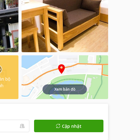
àn bộ
nh
Xem bản đồ
Cập nhật