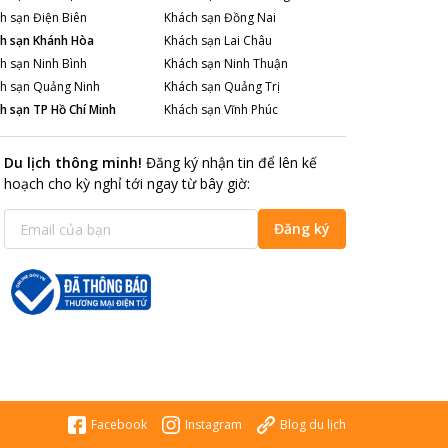
h sạn
Điện Biên
Khách sạn
Đồng Nai
h sạn
Khánh Hòa
Khách sạn
Lai Châu
h sạn
Ninh Bình
Khách sạn
Ninh Thuận
h sạn
Quảng Ninh
Khách sạn
Quảng Trị
h sạn
TP Hồ Chí Minh
Khách sạn
Vĩnh Phúc
Du lịch thông minh
!
Đăng ký nhận tin để lên kế
hoạch cho kỳ nghỉ tới ngay từ bây giờ
:
Đăng ký
Facebook
Instagram
Blog du lịch