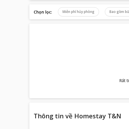
Chọn lọc
:
Miễn phí hủy phòng
Bao gồm bữ
Rất t
Thông tin về
Homestay T&N