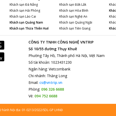
Khách sạn
Đà Nẵng
Khách sạn
Đắk Lắk
Khác
Khách sạn
Hải Phòng
Khách sạn
Hòa Bình
Khác
Khách sạn
Lào Cai
Khách sạn
Nghệ An
Khác
Khách sạn
Quảng Nam
Khách sạn
Quảng Ngãi
Khác
Khách sạn
Thừa Thiên Huế
Khách sạn
Tiền Giang
Khác
CÔNG TY TNHH CÔNG NGHỆ VNTRIP
Số 10/55 đường Thụy Khuê
Phường Tây Hồ, Thành phố Hà Nội, Việt Nam
Số tài khoản
:
1023431230
Ngân hàng
:
Vietcombank
Chi nhánh
:
Thăng Long
Email:
cs@vntrip.vn
Phòng:
096 326 6688
Vé:
094 752 6688
lữ hành Nội địa: 01-0213/2022/SDL-GP LHNĐ