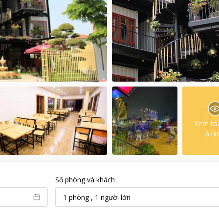
Xem to
6
hì
Số phòng và khách
1
phòng
,
1
người lớn