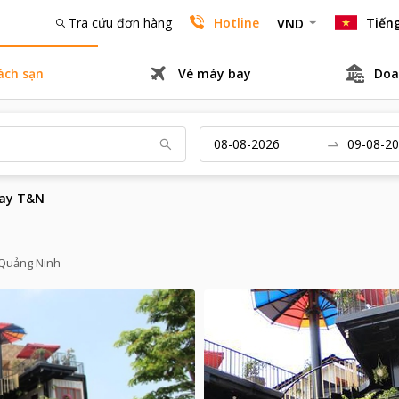
Tra cứu đơn hàng
Hotline
Tiếng
VND
ách sạn
Vé máy bay
Doa
ay T&N
 Quảng Ninh