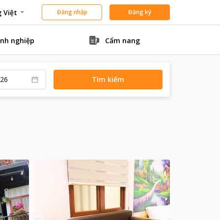
 Việt
Đăng nhập
Đăng ký
nh nghiệp
Cẩm nang
Tìm kiếm