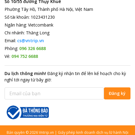
Số 10/55 đường Thụy Khuê
Phường Tây Hồ, Thành phố Hà Nội, Việt Nam
Số tài khoản
:
1023431230
Ngân hàng
:
Vietcombank
Chi nhánh
:
Thăng Long
Email:
cs@vntrip.vn
Phòng:
096 326 6688
Vé:
094 752 6688
Du lịch thông minh
!
Đăng ký nhận tin để lên kế hoạch cho kỳ
nghỉ tới ngay từ bây giờ
:
Đăng ký
Bản quyền
©
2026
Vntrip.vn
|
Giấy phép kinh doanh dịch vụ lữ hành Nội