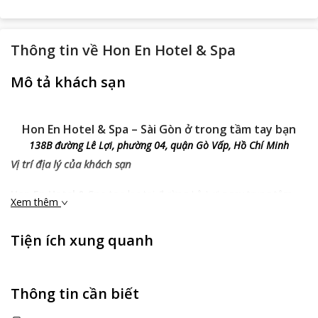
Thông tin về
Hon En Hotel & Spa
Mô tả khách sạn
Hon En Hotel & Spa – Sài Gòn ở trong tầm tay bạn
138B đường Lê Lợi, phường 04, quận Gò Vấp, Hồ Chí Minh
Vị trí địa lý của khách sạn
Hon En Hotel & Spa
toạ lạc tại đường Lê Lợi,ngay trung tâm
Xem thêm
của quận Gò Vấp. Từ đây chỉ mất vài phút chạy xe bạn có thể
tới trung tâm của thành phố, khoảng 10 phút tới sân bay quốc
Tiện ích xung quanh
tế. Đây được xem là một địa điểm vô cùng thuận lợi bạn trong
quá trình di chuyển tới những địa điểm du lịch trong thành phố
cũng như di chuyển tới những khu vực khác một cách dễ dàng.
Thông tin cần biết
Hon En Hotel & Spa
gần những khu du lịch nổi tiếng trong
thành phố nên đây được coi là một địa điểm lý tưởng cho bạn