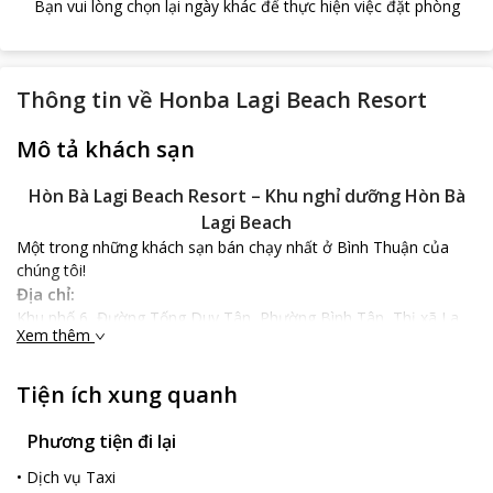
Bạn vui lòng chọn lại ngày khác để thực hiện việc đặt phòng
Thông tin về
Honba Lagi Beach Resort
Mô tả khách sạn
Hòn Bà Lagi Beach Resort – Khu nghỉ dưỡng Hòn Bà
Lagi Beach
Một trong những khách sạn bán chạy nhất ở Bình Thuận của
chúng tôi!
Địa chỉ:
Khu phố 6, Đường Tống Duy Tân, Phường Bình Tân, Thị xã La
Xem thêm
Gi, Tỉnh Bình Thuận
Vị trí địa lý
Hòn Bà Lagi Beach Resort tọa lạc tại vị trí đắc địa ngay cạnh bãi
Tiện ích xung quanh
biển, cách chùa Thầy Thím 8.6 km, cách núi Tà Cú cách 20 km,
cách hải đăng Kê Gà 22 km, là nơi dừng chân lý tưởng cho mọi
Phương tiện đi lại
du khách.
•
Dịch vụ Taxi
Nổi bật