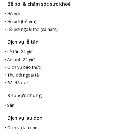
Bể bơi & chăm sóc sức khoẻ
Rau có phục vụ rất nhiều món hải sản tươi ngon, vì thế nếu quý
khách mang thức ăn bên ngoài vào khu vực resort phí phụ thu là
•
Hồ bơi
200,000 đ/khách.
•
Hồ bơi (trẻ em)
•
Hồ bơi ngoài trời (cả năm)
Dịch vụ lễ tân
•
Lễ tân 24 giờ
•
An ninh 24 giờ
•
Dịch vụ báo thức
•
Thu đổi ngoại tệ
•
Bãi đậu xe
Khu vực chung
•
Sân
Dịch vụ lau dọn
•
Dịch vụ lau dọn