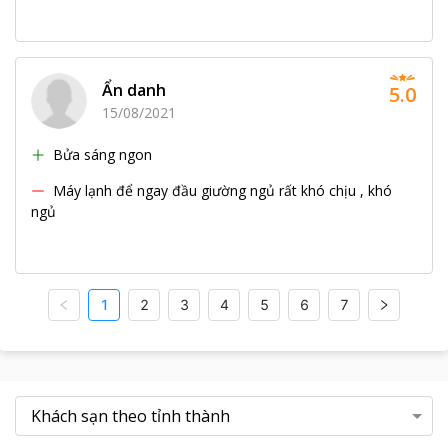
Ẩn danh
5.0
15/08/2021
Bửa sáng ngon
Máy lạnh để ngay đầu giường ngủ rất khó chịu , khó
ngủ
1
2
3
4
5
6
7