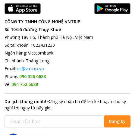
CÔNG TY TNHH CÔNG NGHỆ VNTRIP
Số 10/55 đường Thụy Khuê
Phường Tây Hồ, Thành phố Hà Nội, Việt Nam
Số tài khoản
:
1023431230
Ngân hàng
:
Vietcombank
Chi nhánh
:
Thăng Long
Email:
cs@vntrip.vn
Phòng:
096 326 6688
Vé:
094 752 6688
Du lịch thông minh
!
Đăng ký nhận tin để lên kế hoạch cho kỳ
nghỉ tới ngay từ bây giờ
:
Đăng ký