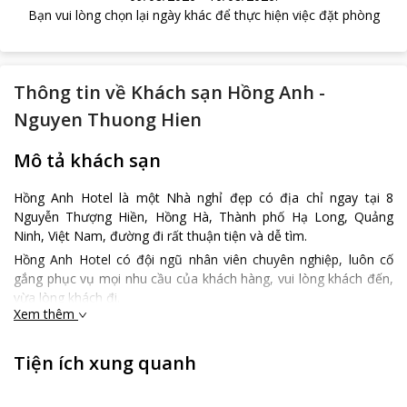
Bạn vui lòng chọn lại ngày khác để thực hiện việc đặt phòng
Thông tin về
Khách sạn Hồng Anh -
Nguyen Thuong Hien
Mô tả khách sạn
Hồng Anh Hotel là một Nhà nghỉ đẹp có địa chỉ ngay tại 8
Nguyễn Thượng Hiền, Hồng Hà, Thành phố Hạ Long, Quảng
Ninh, Việt Nam, đường đi rất thuận tiện và dễ tìm.
Hồng Anh Hotel có đội ngũ nhân viên chuyên nghiệp, luôn cố
gắng phục vụ mọi nhu cầu của khách hàng, vui lòng khách đến,
vừa lòng khách đi.
Xem thêm
Phòng ốc của Hồng Anh Hotel sạch đẹp, đầy đủ tiện ích trong
phòng, có đầy đủ nóng lạnh, internet. Các cặp đôi đặc biệt thích
Tiện ích xung quanh
địa điểm Hồng Anh Hotel và họ đã cho 3 điểm sau khi nghỉ tại
đây. Chỗ nghỉ này cũng được đánh giá là đáng giá tiền nhất ở
quanh khu vực, bạn sẽ tiết kiệm được nhiều hơn so với các chỗ