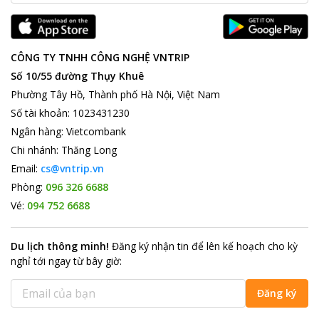
CÔNG TY TNHH CÔNG NGHỆ VNTRIP
Số 10/55 đường Thụy Khuê
Phường Tây Hồ, Thành phố Hà Nội, Việt Nam
Số tài khoản
:
1023431230
Ngân hàng
:
Vietcombank
Chi nhánh
:
Thăng Long
Email:
cs@vntrip.vn
Phòng:
096 326 6688
Vé:
094 752 6688
Du lịch thông minh
!
Đăng ký nhận tin để lên kế hoạch cho kỳ
nghỉ tới ngay từ bây giờ
:
Đăng ký