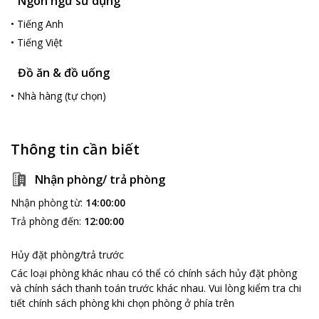
Ngôn ngữ sử dụng
đặc trưng của khu vực phía Nam như: văn hoá Óc Eo, văn hoá
•
Tiếng Anh
cổ đồng bằng sông Cửu Long, nghệ thuật Chăm Pa, Bến Nghé -
Sài Gòn, thành phần các dân tộc Việt Nam, văn hoá một số
•
Tiếng Việt
nước Châu Á. Hàng năm Bảo tàng thu hút hàng vạn khách thăm
quan quốc tế cũng như trong nước.
Đồ ăn & đồ uống
•
Nhà hàng (tự chọn)
Thông tin cần biết
Nhận phòng/ trả phòng
Nhận phòng từ
:
14:00:00
Trả phòng đến
:
12:00:00
Hủy đặt phòng/trả trước
Các loại phòng khác nhau có thể có chính sách hủy đặt phòng
và chính sách thanh toán trước khác nhau
.
Vui lòng kiểm tra chi
tiết chính sách phòng khi chọn phòng ở phía trên