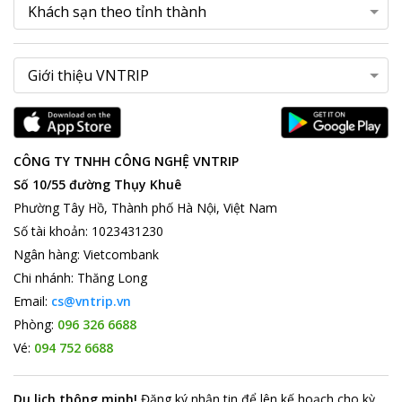
CÔNG TY TNHH CÔNG NGHỆ VNTRIP
Số 10/55 đường Thụy Khuê
Phường Tây Hồ, Thành phố Hà Nội, Việt Nam
Số tài khoản
:
1023431230
Ngân hàng
:
Vietcombank
Chi nhánh
:
Thăng Long
Email:
cs@vntrip.vn
Phòng:
096 326 6688
Vé:
094 752 6688
Du lịch thông minh
!
Đăng ký nhận tin để lên kế hoạch cho kỳ