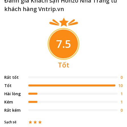
Đánh giá Khách sạn Honzo Nha Trang từ
khách hàng Vntrip.vn
7.5
Tốt
Rất tốt
0
Tốt
10
Hài lòng
1
Kém
1
Rất kém
0
Sạch sẽ