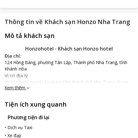
Thông tin về
Khách sạn Honzo Nha Trang
Mô tả khách sạn
Honzohotel - Khách sạn Honzo hotel
Địa chỉ:
124 Hồng Bàng, phường Tân Lập, Thành phố Nha Trang, tỉnh
Khánh Hòa
Vị trí địa lý
Honzo hotel tọa lạc tại trung tâm thành phố Nha Trang, là nơi
Xem thêm
giao thoa giữa các địa điểm nổi tiếng như chợ xóm mới chỉ cách
400 m, khách sạn cũng cách Tháp Trầm Hương và Quảng
trường 2 Tháng 4 600 m, cách Nhà thờ Chánh tòa Kitô chỉ 900
Tiện ích xung quanh
m hay cách biển chỉ 600 m. Từ khách sạn đến sân bay quốc tế
Cam Ranh chỉ 26 km với 45 phút di chuyển nhanh chóng.
Phương tiện đi lại
Nổi bật
•
Dịch vụ Taxi
Honzo hotel mang phong cách Á Đông sang trọng, hiện đại,
khuôn viên và phòng nghỉ rộng rãi, thoáng mát, tràn ngập ánh
•
Xe đạp