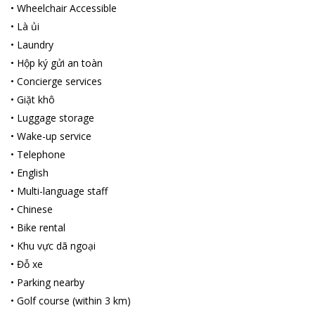
•
Wheelchair Accessible
•
Là ủi
•
Laundry
•
Hộp ký gửi an toàn
•
Concierge services
•
Giặt khô
•
Luggage storage
•
Wake-up service
•
Telephone
•
English
•
Multi-language staff
•
Chinese
•
Bike rental
•
Khu vực dã ngoại
•
Đỗ xe
•
Parking nearby
•
Golf сourse (within 3 km)