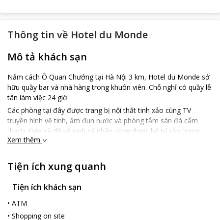
Thông tin về
Hotel du Monde
Mô tả khách sạn
Nằm cách Ô Quan Chưởng tại Hà Nội 3 km, Hotel du Monde sở
hữu quầy bar và nhà hàng trong khuôn viên. Chỗ nghỉ có quầy lễ
tân làm việc 24 giờ.
Các phòng tại đây được trang bị nội thất tinh xảo cùng TV
truyền hình vệ tinh, ấm đun nước và phòng tắm sàn đá cẩm
thạch. Dép và đồ vệ sinh cá nhân cũng được bố trí sẵn trong
Xem thêm
phòng.
Hotel du Monde cách Bảo tàng Cách mạng Việt Nam và Bảo
Tiện ích xung quanh
tàng Lịch sử Việt Nam 2,7 km. Sân bay quốc tế Nội Bài cách
Hotel du Monde 30 km.
Tiện ích khách sạn
•
ATM
•
Shopping on site