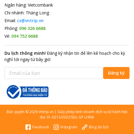
Ngân hàng
:
Vietcombank
Chi nhánh
:
Thăng Long
Email:
cs@vntrip.vn
Phòng:
096 326 6688
Vé:
094 752 6688
Du lịch thông minh
!
Đăng ký nhận tin để lên kế hoạch cho kỳ
nghỉ tới ngay từ bây giờ
:
Đăng ký
Bản quyền
©
2026
Vntrip.vn
|
Giấy phép kinh doanh dịch vụ lữ hành Nội
địa: 01-0213/2022/SDL-GP LHNĐ
Facebook
Instagram
Blog du lịch